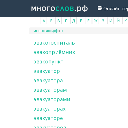
Перейти
Онлайн-се
к
основному
А
Б
В
Г
Д
Е
Ё
Ж
З
И
Й
К
содержанию
Вы
многослов.рф
»
э
здесь
эвакогоспиталь
эвакоприёмник
эвакопункт
эвакуатор
эвакуатора
эвакуаторам
эвакуаторами
эвакуаторах
эвакуаторе
эвакуаторов