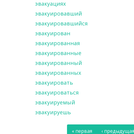
эвакуациях
эвакуировавший
эвакуировавшийся
эвакуирован
эвакуированная
эвакуированные
эвакуированный
эвакуированных
эвакуировать
эвакуироваться
эвакуируемый
эвакуируешь
« первая
‹ предыдуща