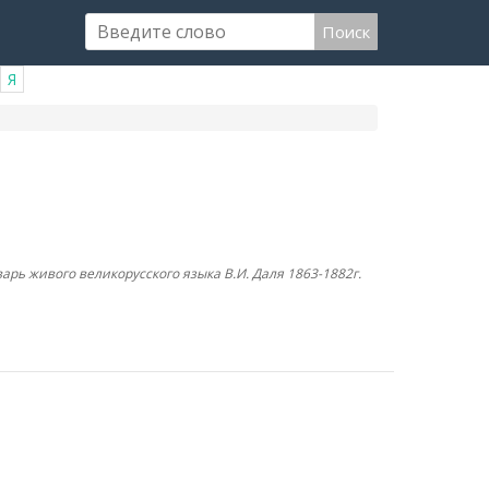
Поиск
Я
арь живого великорусского языка В.И. Даля 1863-1882г.