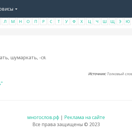
рвисы
Л
М
Н
О
П
Р
С
Т
У
Ф
Х
Ц
Ч
Ш
Щ
Э
Ю
ать, шумаркать, -ся.
Источник:
Толковый слов
ь"
многослов.рф
|
Реклама на сайте
Все права защищены © 2023