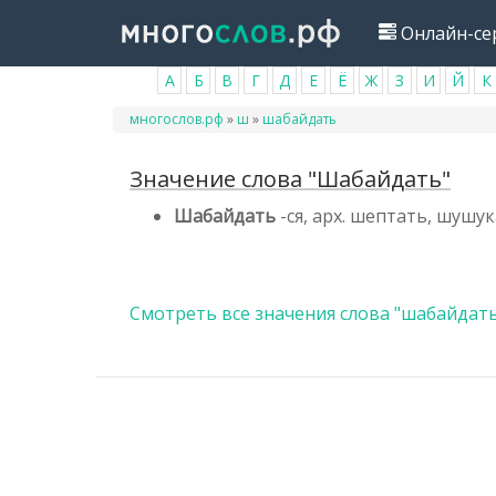
Перейти
Онлайн-се
к
основному
А
Б
В
Г
Д
Е
Ё
Ж
З
И
Й
К
содержанию
Вы
многослов.рф
»
ш
»
шабайдать
здесь
Значение слова "Шабайдать"
Шабайдать
-ся, арх. шептать, шушук
Смотреть все значения слова "шабайдат