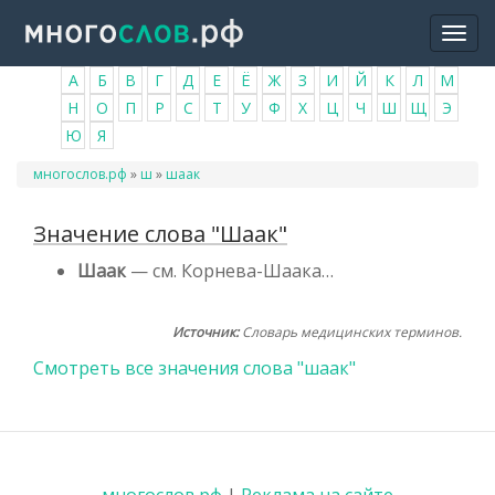
Перейти
Togg
к
navi
основному
А
Б
В
Г
Д
Е
Ё
Ж
З
И
Й
К
Л
М
содержанию
Н
О
П
Р
С
Т
У
Ф
Х
Ц
Ч
Ш
Щ
Э
Ю
Я
Вы
многослов.рф
»
ш
»
шаак
здесь
Значение слова "Шаак"
Шаак
— см. Корнева-Шаака…
Источник:
Словарь медицинских терминов.
Смотреть все значения слова "шаак"
многослов.рф
|
Реклама на сайте