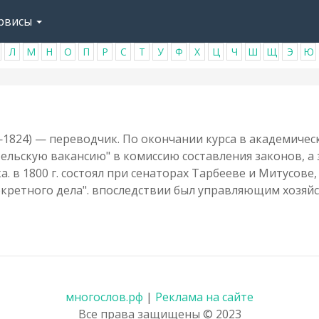
рвисы
Л
М
Н
О
П
Р
С
Т
У
Ф
Х
Ц
Ч
Ш
Щ
Э
Ю
824) — переводчик. По окончании курса в академичес
нительскую вакансию" в комиссию составления законов, 
а. в 1800 г. состоял при сенаторах Тарбееве и Митусо
секретного дела". впоследствии был управляющим хозяйс
многослов.рф
|
Реклама на сайте
Все права защищены © 2023