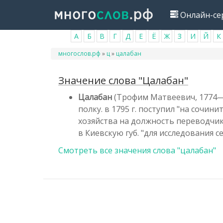
Перейти
Онлайн-се
к
основному
А
Б
В
Г
Д
Е
Ё
Ж
З
И
Й
К
содержанию
Вы
многослов.рф
»
ц
»
цалабан
здесь
Значение слова "Цалабан"
Цалабан
(Трофим Матвеевич, 1774—1
полку. в 1795 г. поступил "на сочи
хозяйства на должность переводчик
в Киевскую губ. "для исследования 
Смотреть все значения слова "цалабан"