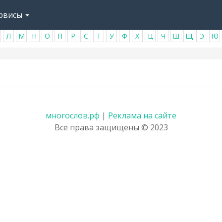
рвисы
Л
М
Н
О
П
Р
С
Т
У
Ф
Х
Ц
Ч
Ш
Щ
Э
Ю
многослов.рф
|
Реклама на сайте
Все права защищены © 2023