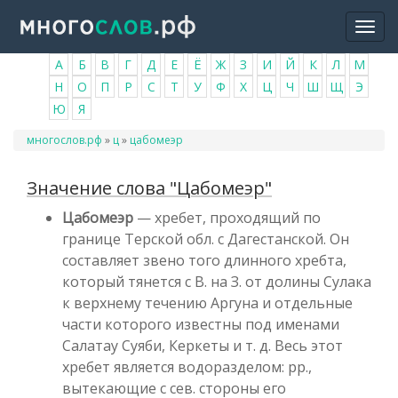
Перейти
Togg
к
navi
основному
А
Б
В
Г
Д
Е
Ё
Ж
З
И
Й
К
Л
М
содержанию
Н
О
П
Р
С
Т
У
Ф
Х
Ц
Ч
Ш
Щ
Э
Ю
Я
Вы
многослов.рф
»
ц
»
цабомеэр
здесь
Значение слова "Цабомеэр"
Цабомеэр
— хребет, проходящий по
границе Терской обл. с Дагестанской. Он
составляет звено того длинного хребта,
который тянется с В. на З. от долины Сулака
к верхнему течению Аргуна и отдельные
части которого известны под именами
Салатау Суяби, Керкеты и т. д. Весь этот
хребет является водоразделом: pp.,
вытекающие с сев. стороны его