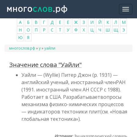
Перейти
Togg
к
navi
основному
А
Б
В
Г
Д
Е
Ё
Ж
З
И
Й
К
Л
М
содержанию
Н
О
П
Р
С
Т
У
Ф
Х
Ц
Ч
Ш
Щ
Э
Ю
Я
Вы
многослов.рф
»
у
»
уайли
здесь
Значение слова "Уайли"
Уайли — (Wyllie) Питер Джон (р. 1931) —
английский ученый, иностранный членРАН
(1991. иностранный член АН СССР с 1988).
Работает в США. Разрабатываетвопросы
механизма физико-химических процессов
— индикаторов тектоники плит(см. «Новая
глобальная тектоника»).
Источник:
Энциклопедический словарь.