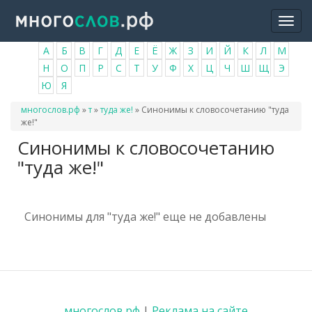
Перейти
Togg
к
navi
основному
А
Б
В
Г
Д
Е
Ё
Ж
З
И
Й
К
Л
М
содержанию
Н
О
П
Р
С
Т
У
Ф
Х
Ц
Ч
Ш
Щ
Э
Ю
Я
Вы
многослов.рф
»
т
»
туда же!
»
Синонимы к словосочетанию "туда
здесь
же!"
Синонимы к словосочетанию
"туда же!"
Синонимы для "туда же!" еще не добавлены
многослов.рф
|
Реклама на сайте