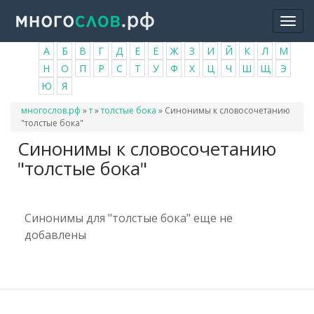
Перейти
Togg
к
navi
основному
А
Б
В
Г
Д
Е
Ё
Ж
З
И
Й
К
Л
М
содержанию
Н
О
П
Р
С
Т
У
Ф
Х
Ц
Ч
Ш
Щ
Э
Ю
Я
Вы
многослов.рф
»
т
»
толстые бока
»
Синонимы к словосочетанию
здесь
"толстые бока"
Синонимы к словосочетанию
"толстые бока"
Синонимы для "толстые бока" еще не
добавлены