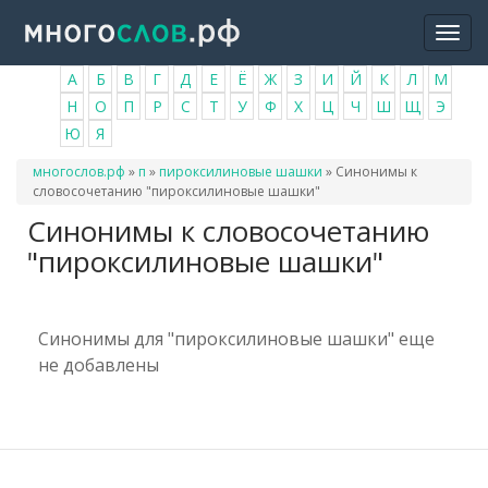
Перейти
Togg
к
navi
основному
А
Б
В
Г
Д
Е
Ё
Ж
З
И
Й
К
Л
М
содержанию
Н
О
П
Р
С
Т
У
Ф
Х
Ц
Ч
Ш
Щ
Э
Ю
Я
Вы
многослов.рф
»
п
»
пироксилиновые шашки
»
Синонимы к
здесь
словосочетанию "пироксилиновые шашки"
Синонимы к словосочетанию
"пироксилиновые шашки"
Синонимы для "пироксилиновые шашки" еще
не добавлены