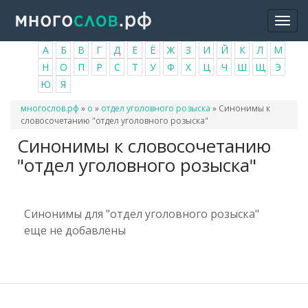
Перейти
Togg
к
navi
основному
А
Б
В
Г
Д
Е
Ё
Ж
З
И
Й
К
Л
М
содержанию
Н
О
П
Р
С
Т
У
Ф
Х
Ц
Ч
Ш
Щ
Э
Ю
Я
Вы
многослов.рф
»
о
»
отдел уголовного розыска
»
Синонимы к
здесь
словосочетанию "отдел уголовного розыска"
Синонимы к словосочетанию
"отдел уголовного розыска"
Синонимы для "отдел уголовного розыска"
еще не добавлены