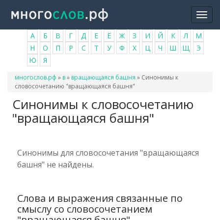
Перейти
Togg
к
navi
основному
А
Б
В
Г
Д
Е
Ё
Ж
З
И
Й
К
Л
М
содержанию
Н
О
П
Р
С
Т
У
Ф
Х
Ц
Ч
Ш
Щ
Э
Ю
Я
Вы
многослов.рф
»
в
»
вращающаяся башня
»
Синонимы к
здесь
словосочетанию "вращающаяся башня"
Синонимы к словосочетанию
"вращающаяся башня"
Синонимы для словосочетания "вращающаяся
башня" не найдены.
Слова и выражения связанные по
смыслу со словосочетанием
"вращающаяся башня"