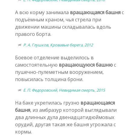
А всю корму занимала
вращающаяся башня
с
подъёмным краном, чья стрела при
движении машины складывалась вдоль
правого борта.
Р. А. Глушков, Кровавые берега, 2012
Боевое отделение выделилось в
самостоятельную
вращающуюся башню
с
пушечно-пулеметным вооружением,
повысилась толщина брони.
Е. П. Федоровский, Невидимая смерть, 2015
На баке укрепилась грузно
вращающаяся
башня
, из амбразур которой выглядывали
два длинных дула двенадцатидюймовых
орудий, другая такая же башня угрожала с
кормы.