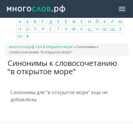
Перейти
Togg
к
navi
основному
А
Б
В
Г
Д
Е
Ё
Ж
З
И
Й
К
Л
М
содержанию
Н
О
П
Р
С
Т
У
Ф
Х
Ц
Ч
Ш
Щ
Э
Ю
Я
Вы
многослов.рф
»
в
»
в открытое море
»
Синонимы к
здесь
словосочетанию "в открытое море"
Синонимы к словосочетанию
"в открытое море"
Синонимы для "в открытое море" еще не
добавлены