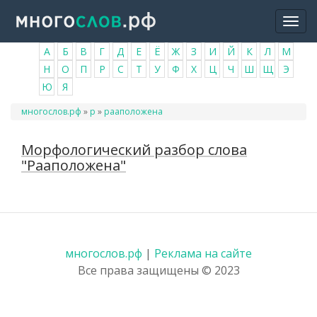
Перейти
Togg
к
navi
основному
А
Б
В
Г
Д
Е
Ё
Ж
З
И
Й
К
Л
М
содержанию
Н
О
П
Р
С
Т
У
Ф
Х
Ц
Ч
Ш
Щ
Э
Ю
Я
Вы
многослов.рф
»
р
»
рааположена
здесь
Морфологический разбор слова
"Рааположена"
многослов.рф
|
Реклама на сайте
Все права защищены © 2023