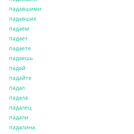
падавшими
падавших
падаем
падает
падаете
падаешь
падай
падайте
падал
падала
падалец
падали
падалина