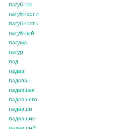
пагубное
пагубности
пагубность
пагубный
пагума
пагур
пад
падав
падаван
падавшая
падавшего
падавши
падавшие
падавший