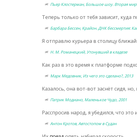
Пьер Клостерман, Большое шоу. Вторая мир
Теперь только от тебя зависит, куда 
Барбара Бессен, Крайон. ДНК бессмертия: Ка
Я отправлю курьера в столицу ближа
Н. М. Романецкий, Утонувший в кладезе
Как раз в это время к платформе под
Марк Медовник, Из чего это сделано?, 2013
Казалось, она вот-вот заснёт сидя, н
Патрик Модиано, Маленькое Чудо, 2001
Расспросив народ, я убедился, что эт
Антон Кротов, Автостопом в Судан
Их
поезд
опять набирал скорость.