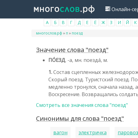
Перейти
Онлайн-се
к
основному
А
Б
В
Г
Д
Е
Ё
Ж
З
И
Й
К
содержанию
Вы
многослов.рф
»
п
»
поезд
здесь
Значение слова "поезд"
ПО́ЕЗД
, -а, мн. поезда́, м.
1.
Состав сцепленных железнодорожн
Скорый поезд. Туристский поезд. По
медленно тронулся, сначала назад, 
Воскресение. Возвращались солдаты
Смотреть все значения слова "поезд"
Синонимы для слова "поезд"
вагон
электричка
парово