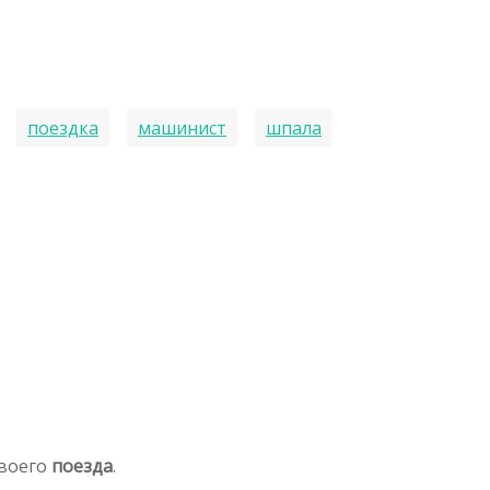
поездка
машинист
шпала
своего
поезда
.