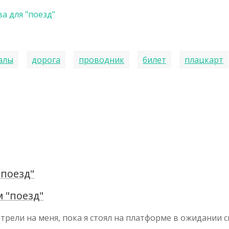
а для "поезд"
алы
дорога
проводник
билет
плацкарт
"поезд"
 "поезд"
ели на меня, пока я стоял на платформе в ожидании 