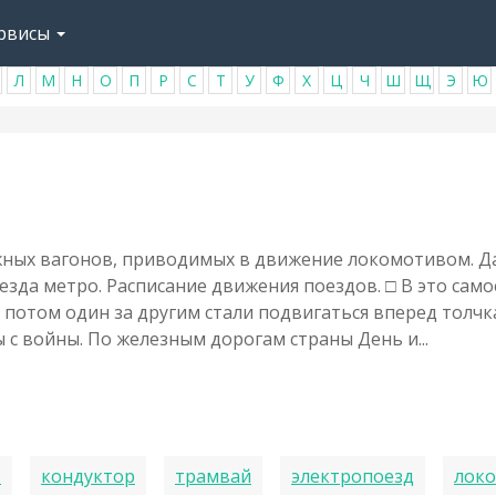
рвисы
Л
М
Н
О
П
Р
С
Т
У
Ф
Х
Ц
Ч
Ш
Щ
Э
Ю
ых вагонов, приводимых в движение локомотивом. Дач
езда метро. Расписание движения поездов. □ В это само
а потом один за другим стали подвигаться вперед толчк
 с войны. По железным дорогам страны День и...
з
кондуктор
трамвай
электропоезд
лок