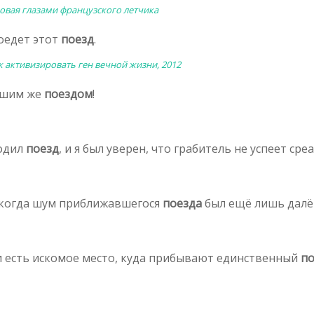
овая глазами французского летчика
поедет этот
поезд
.
к активизировать ген вечной жизни, 2012
йшим же
поездом
!
ходил
поезд
, и я был уверен, что грабитель не успеет сре
о, когда шум приближавшегося
поезда
был ещё лишь далё
о и есть искомое место, куда прибывают единственный
по