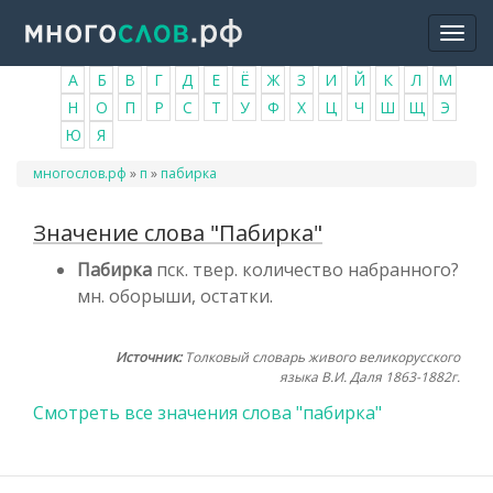
Перейти
Togg
к
navi
основному
А
Б
В
Г
Д
Е
Ё
Ж
З
И
Й
К
Л
М
содержанию
Н
О
П
Р
С
Т
У
Ф
Х
Ц
Ч
Ш
Щ
Э
Ю
Я
Вы
многослов.рф
»
п
»
пабирка
здесь
Значение слова "Пабирка"
Пабирка
пск. твер. количество набранного?
мн. оборыши, остатки.
Источник:
Толковый словарь живого великорусского
языка В.И. Даля 1863-1882г.
Смотреть все значения слова "пабирка"