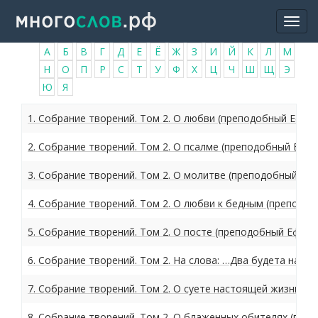
Перейти
Togg
к
navi
основному
А
Б
В
Г
Д
Е
Ё
Ж
З
И
Й
К
Л
М
содержанию
Н
О
П
Р
С
Т
У
Ф
Х
Ц
Ч
Ш
Щ
Э
Ю
Я
1. Собрание творений. Том 2. О любви (преподобный Ефре
2. Собрание творений. Том 2. О псалме (преподобный Ефр
3. Собрание творений. Том 2. О молитве (преподобный Еф
4. Собрание творений. Том 2. О любви к бедным (преподо
5. Собрание творений. Том 2. О посте (преподобный Ефрем
6. Собрание творений. Том 2. На слова: …Два будета на се
7. Собрание творений. Том 2. О суете настоящей жизни (
8. Собрание творений. Том 2. О блаженных обителях (пре