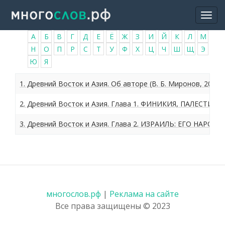
Перейти
Togg
к
navi
основному
А
Б
В
Г
Д
Е
Ё
Ж
З
И
Й
К
Л
М
содержанию
Н
О
П
Р
С
Т
У
Ф
Х
Ц
Ч
Ш
Щ
Э
Ю
Я
1. Древний Восток и Азия. Об авторе (В. Б. Миронов, 2006)
2. Древний Восток и Азия. Глава 1. ФИНИКИЯ, ПАЛЕСТИНА
3. Древний Восток и Азия. Глава 2. ИЗРАИЛЬ: ЕГО НАРОД,
многослов.рф
|
Реклама на сайте
Все права защищены © 2023