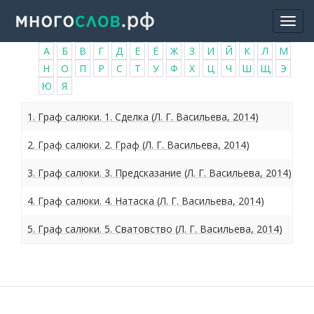
Перейти
Togg
к
navi
основному
А
Б
В
Г
Д
Е
Ё
Ж
З
И
Й
К
Л
М
содержанию
Н
О
П
Р
С
Т
У
Ф
Х
Ц
Ч
Ш
Щ
Э
Ю
Я
1. Граф салюки. 1. Сделка (Л. Г. Васильева, 2014)
2. Граф салюки. 2. Граф (Л. Г. Васильева, 2014)
3. Граф салюки. 3. Предсказание (Л. Г. Васильева, 2014)
4. Граф салюки. 4. Натаска (Л. Г. Васильева, 2014)
5. Граф салюки. 5. Сватовство (Л. Г. Васильева, 2014)