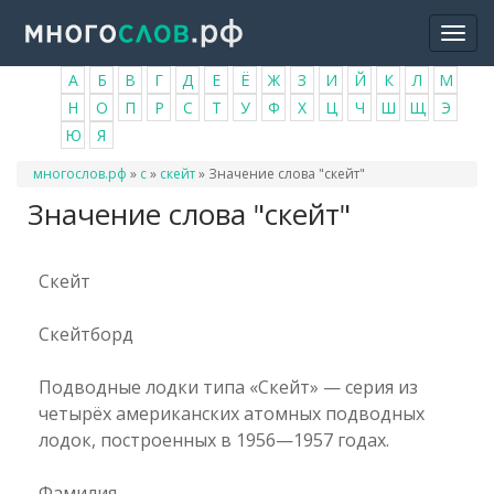
Перейти
Togg
к
navi
основному
А
Б
В
Г
Д
Е
Ё
Ж
З
И
Й
К
Л
М
содержанию
Н
О
П
Р
С
Т
У
Ф
Х
Ц
Ч
Ш
Щ
Э
Ю
Я
Вы
многослов.рф
»
с
»
скейт
»
Значение слова "скейт"
здесь
Значение слова "скейт"
Скейт
Скейтборд
Подводные лодки типа «Скейт» — серия из
четырёх американских атомных подводных
лодок, построенных в 1956—1957 годах.
Фамилия