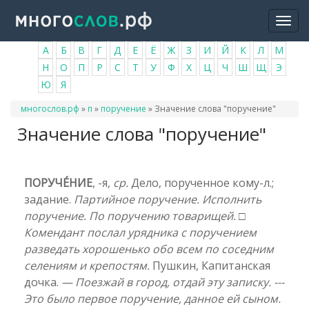
Перейти
Togg
к
navi
основному
А
Б
В
Г
Д
Е
Ё
Ж
З
И
Й
К
Л
М
содержанию
Н
О
П
Р
С
Т
У
Ф
Х
Ц
Ч
Ш
Щ
Э
Ю
Я
Вы
многослов.рф
»
п
»
поручение
»
Значение слова "поручение"
здесь
Значение слова "поручение"
ПОРУЧЕ́НИЕ
, -я,
ср.
Дело, порученное кому-л.;
задание.
Партийное поручение. Исполнить
поручение. По поручению товарищей.
□
Комендант послал урядника с поручением
разведать хорошенько обо всем по соседним
селениям и крепостям.
Пушкин, Капитанская
дочка.
— Поезжай в город, отдай эту записку. ---
Это было первое поручение, данное ей сыном.