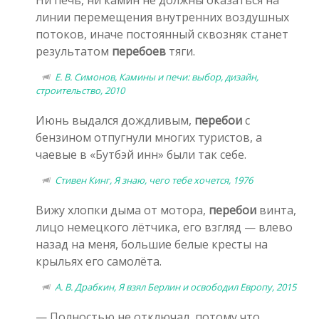
линии перемещения внутренних воздушных
потоков, иначе постоянный сквозняк станет
результатом
перебоев
тяги.
Е. В. Симонов, Камины и печи: выбор, дизайн,
строительство, 2010
Июнь выдался дождливым,
перебои
с
бензином отпугнули многих туристов, а
чаевые в «Бутбэй инн» были так себе.
Стивен Кинг, Я знаю, чего тебе хочется, 1976
Вижу хлопки дыма от мотора,
перебои
винта,
лицо немецкого лётчика, его взгляд — влево
назад на меня, большие белые кресты на
крыльях его самолёта.
А. В. Драбкин, Я взял Берлин и освободил Европу, 2015
— Полностью не отключал, потому что