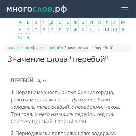
Перейти
Togg
к
navi
основному
А
Б
В
Г
Д
Е
Ё
Ж
З
И
Й
К
Л
М
содержанию
Н
О
П
Р
С
Т
У
Ф
Х
Ц
Ч
Ш
Щ
Э
Ю
Я
Вы
многослов.рф
»
п
»
перебой
»
Значение слова "перебой"
здесь
Значение слова "перебой"
ПЕРЕБО́Й
, -я,
м.
1.
Неравномерность ритма биения сердца,
работы механизма и т. п.
Руки у нее были
холодные, пульс слабый, с перебоями.
Чехов,
Три года.
У него начались перебои сердца.
Сергеев-Ценский, Старый врач.
2.
Периодически повторяющаяся задержка,