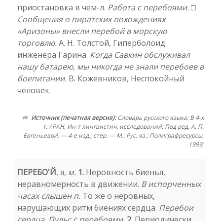
приостановка в чем-л.
Работа с перебоями.
□
Сообщения о пиратских похождениях
«Аризоны» внесли перебой в морскую
торговлю.
А. Н. Толстой, Гиперболоид
инженера Гарина.
Когда Савкин обслуживал
нашу батарею, мы никогда не знали перебоев в
боепитании.
В. Кожевников, Неспокойный
человек.
Источник (печатная версия):
Словарь русского языка: В 4-х
т. / РАН, Ин-т лингвистич. исследований; Под ред. А. П.
Евгеньевой. — 4-е изд., стер. — М.: Рус. яз.; Полиграфресурсы,
1999;
ПЕРЕБО'Й
, я,
м.
1.
Неровность биенья,
неравномерность в движении.
В испорченных
часах слышен п.
То же о неровных,
нарушающих ритм биениях сердца.
Перебои
сердца. Пульс с перебоями.
2.
Периодически