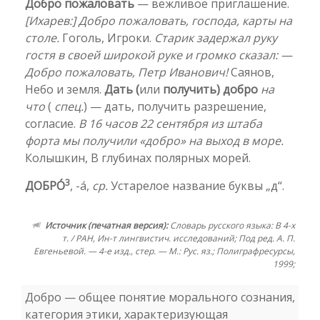
Добро пожаловать
— вежливое приглашение.
[Ихарев:] Добро пожаловать, господа, карты на
столе.
Гоголь, Игроки.
Старик задержал руку
гостя в своей широкой руке и громко сказал: —
Добро пожаловать, Петр Иванович!
Саянов,
Небо и земля.
Дать (
или
получить) добро
на
что
(
спец.
) — дать, получить разрешение,
согласие.
В 16 часов 22 сентября из штаба
форта мы получили «добро» на выход в море.
Колышкин, В глубинах полярных морей.
3
ДОБРО́
, -а́,
ср.
Устарелое название буквы „д“.
Источник (печатная версия):
Словарь русского языка: В 4-х
т. / РАН, Ин-т лингвистич. исследований; Под ред. А. П.
Евгеньевой. — 4-е изд., стер. — М.: Рус. яз.; Полиграфресурсы,
1999;
Добро — общее понятие морального сознания,
категория этики, характеризующая