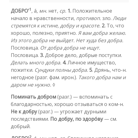
1
ДОБРО'
, а́,
мн.
нет,
ср.
1.
Положительное
начало в нравственности,
противоп.
зло.
Люди
стремятся к истине, добру и красоте.
2.
То, что
хорошо, полезно, приятно.
Я вам добра желаю.
Из этого добра не выйдет. Нет худа без добра.
Пословица.
От добра добра не ищут.
Пословица.
3.
Доброе дело, добрые поступки.
Делать много добра.
4.
Личное имущество,
пожитки.
Сундуки полны добра.
5
. Дрянь, что-н.
негодное (разг. фам. ирон.).
Такого добра нам и
даром не нужно.
◊
Поминать добром
(разг.) — вспоминать с
благодарностью, хорошо отзываться о ком-н.
Не к добру
(разг.) — угрожает дурными
последствиями.
По добру, по здоро́ву
— см.
добрый.
2