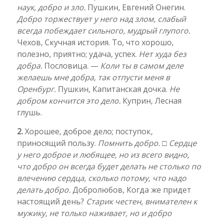
наук, добро и зло.
Пушкин, Евгений Онегин.
Добро торжествует у него над злом, слабый
всегда побеждает сильного, мудрый глупого.
Чехов, Скучная история. То, что хорошо,
полезно, приятно; удача, успех.
Нет худа без
добра.
Пословица. —
Коли ты в самом деле
желаешь мне добра, так отпусти меня в
Оренбург.
Пушкин, Капитанская дочка.
Не
добром кончится это дело.
Куприн, Лесная
глушь.
2.
Хорошее, доброе дело; поступок,
приносящий пользу.
Помнить добро.
□
Сердце
у него доброе и любящее, но из всего видно,
что добро он всегда будет делать не столько по
влечению сердца, сколько потому, что надо
делать добро.
Добролюбов, Когда же придет
настоящий день?
Старик честен, внимателен к
мужику, не только наживает, но и добро