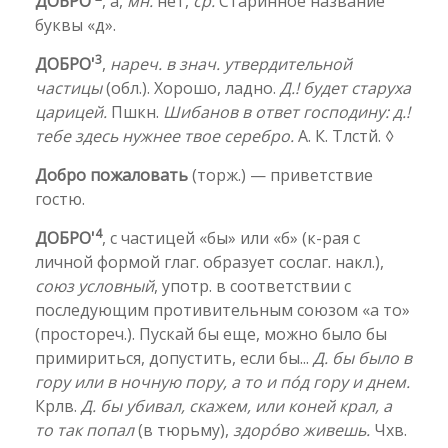
ДОБРО'
, а́,
мн.
нет,
ср.
Старинное название
буквы «д».
3
ДОБРО'
,
нареч. в знач. утвердительной
частицы
(обл.). Хорошо, ладно.
Д.! будет старуха
царицей.
Пшкн.
Шибанов в ответ господину: д.!
тебе здесь нужнее твое серебро.
А. К. Тлстй. ◊
Добро пожаловать
(торж.) — приветствие
гостю.
4
ДОБРО'
, с частицей «бы» или «б» (к-рая с
личной формой глаг. образует сослаг. накл.),
союз условный
, употр. в соответствии с
последующим противительным союзом «а то»
(простореч.). Пускай бы еще, можно было бы
примириться, допустить, если бы...
Д. бы было в
гору или в ночную пору, а то и по́д гору и днем.
Крлв.
Д. бы убивал, скажем, или коней крал, а
то так попал
(в тюрьму),
здоро́во живешь.
Чхв.