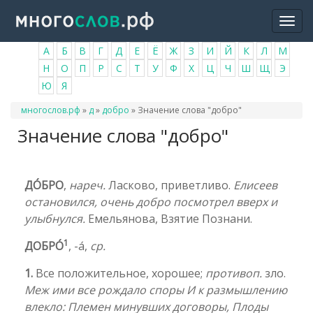
Перейти
Togg
к
navi
основному
А
Б
В
Г
Д
Е
Ё
Ж
З
И
Й
К
Л
М
содержанию
Н
О
П
Р
С
Т
У
Ф
Х
Ц
Ч
Ш
Щ
Э
Ю
Я
Вы
многослов.рф
»
д
»
добро
»
Значение слова "добро"
здесь
Значение слова "добро"
ДО́БРО
,
нареч.
Ласково, приветливо.
Елисеев
остановился, очень добро посмотрел вверх и
улыбнулся.
Емельянова, Взятие Познани.
1
ДОБРО́
, -а́,
ср.
1.
Все положительное, хорошее;
противоп.
зло.
Меж ими все рождало споры И к размышлению
влекло: Племен минувших договоры, Плоды