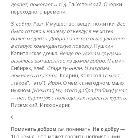
делает, помогает и т. д.
Гл. Успенский, Очерки
переходного времени.
3.
собир. Разг.
Имущество, вещи, пожитки.
Все
было готово к нашему отъезду; я не хотел
более медлить. Добро наше все было уложено
в старую комендантскую повозку.
Пушкин,
Капитанская дочка.
Везде по улицам грудами
валялось вытащенное из домов добро.
Мамин-
Сибиряк, Хлеб.
Стада тучнели, И закрома
ломились от добра.
Кедрин, Колокол. (
с мест.:
„такое“, „это“)
. Ирон.
О чем.-л. негодном, мало
нужном.
[Никита:] Ну, этого добра [табаку] у нас
--- нет; барин уж с полгода, как перестал курить.
Писемский, Ипохондрик.
◊
Поминать добром
см.
поминать.
Не к добру
—
1) о чем-л., что может грозить неприятными