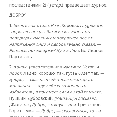
последствиями; 2) (
устар.
) предвещает дурное.
2
ДОБРО́
.
1.
безл. в знач. сказ. Разг.
Хорошо.
Подрядчик
запрягал лошадь. Затягивая супонь, он
повернул к плотникам покрасневшее от
напряжения лицо и одобрительно сказал: —
Явились, артельщики? Ну и добро!
Вс. Иванов,
Партизаны.
2.
в знач. утвердительной частицы. Устар.
и
прост.
Ладно, хорошо; так, пусть будет так.
—
Добро, — сказал он ей после некоторого
молчания, — жди себе кого хочешь в
избавители, а покамест сиди в этой комнате.
Пушкин, Дубровский.
[Чацкий:] Я досказал.
[Фамусов:] Добро, заткнул я уши.
Грибоедов,
Горе от ума. —
Добро, — сказал князь, когда