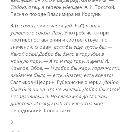
выслушал он Улики царьградского мниха, —
Тобою, отец, я теперь убежден.
А. К. Толстой,
Песня о походе Владимира на Корсунь.
3.
(
в сочетании с частицей
„бы“)
в знач.
условного союза. Разг.
Употребляется при
противопоставлении и соответствует по
значению словам:
если бы еще
,
пусть бы
. —
Какой осел! Добро бы было в гору Или в
ночную пору, — А то и под гору, и днем!
И.
Крылов, Обоз. —
И добро бы жару, горячности,
любви не было — есть, братец, есть все это!
Салтыков-Щедрин, Губернские очерки.
Добро
бы я был ни на что не умелый. Добро бы какой
незадачливый я. Но слава моя до Москвы
долетела. И всюду работа известна моя.
Твардовский, Соперники.
◊