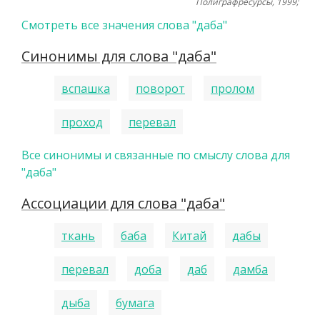
Полиграфресурсы, 1999;
Смотреть все значения слова "даба"
Синонимы для слова "даба"
вспашка
поворот
пролом
проход
перевал
Все синонимы и связанные по смыслу слова для
"даба"
Ассоциации для слова "даба"
ткань
баба
Китай
дабы
перевал
доба
даб
дамба
дыба
бумага