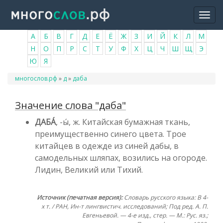
Перейти
Togg
к
navi
основному
А
Б
В
Г
Д
Е
Ё
Ж
З
И
Й
К
Л
М
содержанию
Н
О
П
Р
С
Т
У
Ф
Х
Ц
Ч
Ш
Щ
Э
Ю
Я
Вы
многослов.рф
»
д
»
даба
здесь
Значение слова "даба"
ДАБА́
, -ы́, ж. Китайская бумажная ткань,
преимущественно синего цвета. Трое
китайцев в одежде из синей дабы, в
самодельных шляпах, возились на огороде.
Лидин, Великий или Тихий.
Источник (печатная версия):
Словарь русского языка: В 4-
х т. / РАН, Ин-т лингвистич. исследований; Под ред. А. П.
Евгеньевой. — 4-е изд., стер. — М.: Рус. яз.;