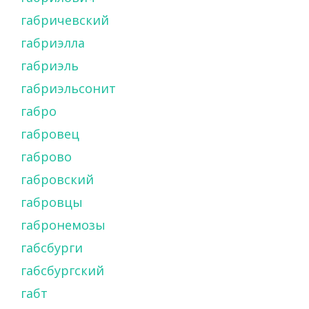
габричевский
габриэлла
габриэль
габриэльсонит
габро
габровец
габрово
габровский
габровцы
габронемозы
габсбурги
габсбургский
габт