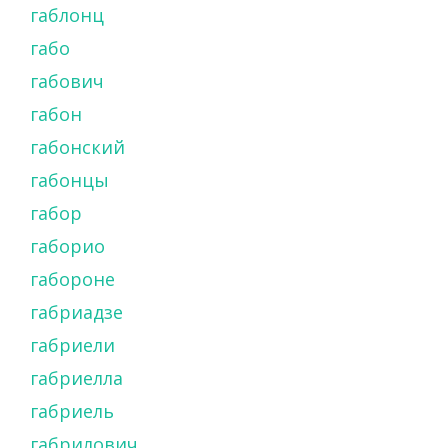
габлонц
габо
габович
габон
габонский
габонцы
габор
габорио
габороне
габриадзе
габриели
габриелла
габриель
габрилович