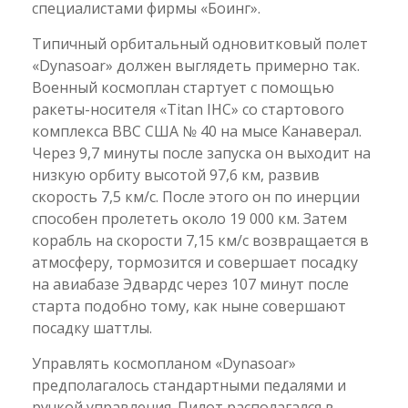
специалистами фирмы «Боинг».
Типичный орбитальный одновитковый полет
«Dynasoar» должен выглядеть примерно так.
Военный космоплан стартует с помощью
ракеты-носителя «Titan IHC» со стартового
комплекса ВВС США № 40 на мысе Канаверал.
Через 9,7 минуты после запуска он выходит на
низкую орбиту высотой 97,6 км, развив
скорость 7,5 км/с. После этого он по инерции
способен пролететь около 19 000 км. Затем
корабль на скорости 7,15 км/с возвращается в
атмосферу, тормозится и совершает посадку
на авиабазе Эдвардс через 107 минут после
старта подобно тому, как ныне совершают
посадку шаттлы.
Управлять космопланом «Dynasoar»
предполагалось стандартными педалями и
ручкой управления. Пилот располагался в