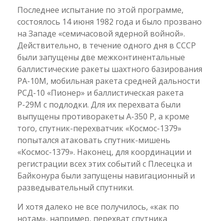
Последнее испытание по этой программе,
состоялось 14 июня 1982 года и было прозвано
на Западе «семичасовой ядерной войной».
Действительно, в течение одного дня в СССР
были запущены две межконтинентальные
баллистические ракеты шахтного базирования
РА-10М, мобильная ракета средней дальности
РСД-10 «Пионер» и баллистическая ракета
Р-29М с подлодки. Для их перехвата были
выпущены противоракеты А-350 Р, а кроме
того, спутник-перехватчик «Космос-1379»
попытался атаковать спутник-мишень
«Космос-1379». Наконец, для координации и
регистрации всех этих событий с Плесецка и
Байконура были запущены навигационный и
разведывательный спутники.
И хотя далеко не все получилось, «как по
нотам», например, перехват спутника