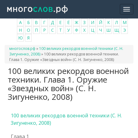
Перейти
Togg
к
navi
основному
А
Б
В
Г
Д
Е
Ё
Ж
З
И
Й
К
Л
М
содержанию
Н
О
П
Р
С
Т
У
Ф
Х
Ц
Ч
Ш
Щ
Э
Ю
Я
Вы
многослов.рф
»
100 великих рекордов военной техники (С. Н.
здесь
Зигуненко, 2008)
»
100 великих рекордов военной техники.
Глава 1. Оружие «Звездных войн» (С. Н. Зигуненко, 2008)
100 великих рекордов военной
техники. Глава 1. Оружие
«Звездных войн» (С. Н.
Зигуненко, 2008)
100 великих рекордов военной техники (С. Н.
Зигуненко, 2008)
Глава 1