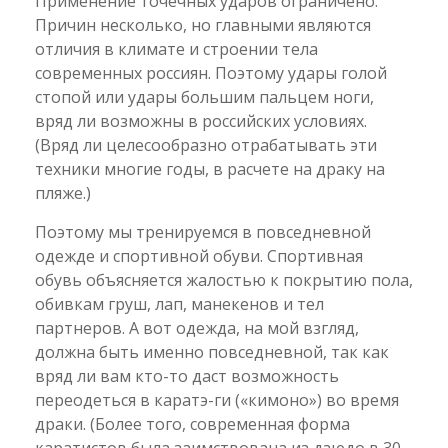
Применение точечных ударов ограничено.
Причин несколько, но главными являются
отличия в климате и строении тела
современных россиян. Поэтому удары голой
стопой или удары большим пальцем ноги,
вряд ли возможны в российских условиях.
(Вряд ли целесообразно отрабатывать эти
техники многие годы, в расчете на драку на
пляже.)
Поэтому мы тренируемся в повседневной
одежде и спортивной обуви. Спортивная
обувь объясняется жалостью к покрытию пола,
обивкам груш, лап, манекенов и тел
партнеров. А вот одежда, на мой взгляд,
должна быть именно повседневной, так как
вряд ли вам кто-то даст возможность
переодеться в каратэ-ги («кимоно») во время
драки. (Более того, современная форма
каратистов была заимствована из дзюдо в 30-