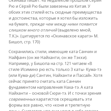
Окинава пишет: «В недалеком прошлом Сёрин
Рю и Сёрэй Рю были завезены из Китая. У
обоих этих стилей есть сходные преимущества
и достоинства, которые я хотел бы изложить
на бумаге,
прежде чем между ними появится
слишком много отличий
(выделено мной,
Т.К.)». (цитируется по «Окинавское каратэ» М.
Бишоп, стр. 170)
Сохранились стили, имеющие ката Санчин и
Найфанч (он же Найханти, он же Тэкки).
Например, у Бишопа на стр. 121 читаем «В
стиле Исиминэ рю есть только 3 каты- Кума-тэ
(или Кума-ди) Сантин, Найханти и Пассай». Хотя
сейчас принято считать ката Санчин
фундаментом направления Наха-тэ. А ката
Найханти – основой Сюри-тэ. И с точки зрения
современных
каратистов скрещивать эти
формы все равно, что «коня и трепетную