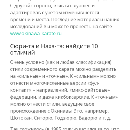
С другой стороны, взяв все лучшее и
адаптировав с учетом изменившегося
времени и места. Последние материалы наших
исследований вы можете прочесть на сайте
www.okinawa-karate.ru
Сюри-тэ и Наха-тэ: найдите 10
отличий
Очень условно (как и любая классификация)
стили современного каратэ можно разделить
на «сильные» и «точные». К «сильным» можно
отнести многочисленные версии «фул-
контакт» – направлений, «микс-файтовые»
федерации, и даже кикбоксерские. К «точным»
можно отнести стили, ведущие свое
происхождение с Окинавы. Это, например,
Шотокан, Ситорю, Годзюрю, Вадорю и т. д.
Так сложилось (в 1985 году ухватился за то, что