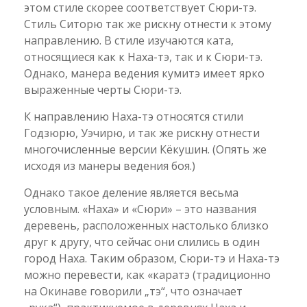
этом стиле скорее соответствует Сюри-тэ.
Стиль Ситорю так же рискну отнести к этому
направлению. В стиле изучаются ката,
относящиеся как к Наха-тэ, так и к Сюри-тэ.
Однако, манера ведения кумитэ имеет ярко
выраженные черты Сюри-тэ.
К направлению Наха-тэ относятся стили
Годзюрю, Уэчирю, и так же рискну отнести
многочисленные версии Кёкушин. (Опять же
исходя из манеры ведения боя.)
Однако такое деление является весьма
условным. «Наха» и «Сюри» – это названия
деревень, расположенных настолько близко
друг к другу, что сейчас они слились в один
город Наха. Таким образом, Сюри-тэ и Наха-тэ
можно перевести, как «каратэ (традиционно
на Окинаве говорили „тэ“, что означает