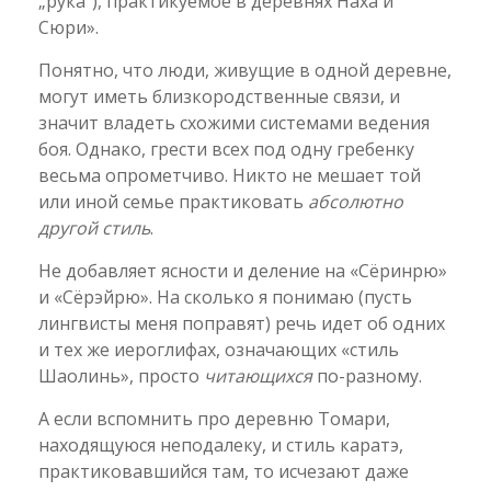
„рука“), практикуемое в деревнях Наха и
Сюри».
Понятно, что люди, живущие в одной деревне,
могут иметь близкородственные связи, и
значит владеть схожими системами ведения
боя. Однако, грести всех под одну гребенку
весьма опрометчиво. Никто не мешает той
или иной семье практиковать
абсолютно
другой стиль
.
Не добавляет ясности и деление на «Сёринрю»
и «Сёрэйрю». На сколько я понимаю (пусть
лингвисты меня поправят) речь идет об одних
и тех же иероглифах, означающих «стиль
Шаолинь», просто
читающихся
по-разному.
А если вспомнить про деревню Томари,
находящуюся неподалеку, и стиль каратэ,
практиковавшийся там, то исчезают даже