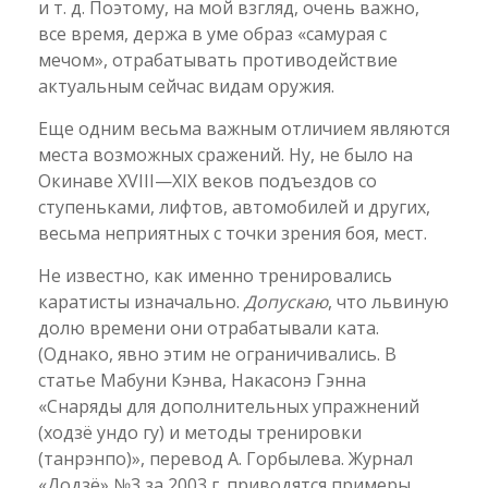
и т. д. Поэтому, на мой взгляд, очень важно,
все время, держа в уме образ «самурая с
мечом», отрабатывать противодействие
актуальным сейчас видам оружия.
Еще одним весьма важным отличием являются
места возможных сражений. Ну, не было на
Окинаве XVIII—XIX веков подъездов со
ступеньками, лифтов, автомобилей и других,
весьма неприятных с точки зрения боя, мест.
Не известно, как именно тренировались
каратисты изначально.
Допускаю
, что львиную
долю времени они отрабатывали ката.
(Однако, явно этим не ограничивались. В
статье Мабуни Кэнва, Накасонэ Гэнна
«Снаряды для дополнительных упражнений
(ходзё ундо гу) и методы тренировки
(танрэнпо)», перевод А. Горбылева. Журнал
«Додзё» №3 за 2003 г. приводятся примеры