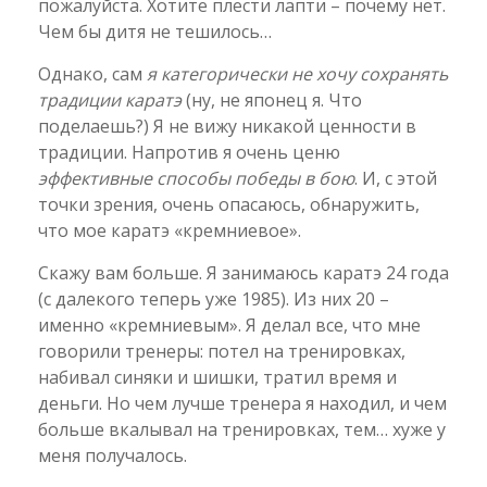
пожалуйста. Хотите плести лапти – почему нет.
Чем бы дитя не тешилось…
Однако, сам
я категорически не хочу сохранять
традиции каратэ
(ну, не японец я. Что
поделаешь?) Я не вижу никакой ценности в
традиции. Напротив я очень ценю
эффективные способы победы в бою
. И, с этой
точки зрения, очень опасаюсь, обнаружить,
что мое каратэ «кремниевое».
Скажу вам больше. Я занимаюсь каратэ 24 года
(с далекого теперь уже 1985). Из них 20 –
именно «кремниевым». Я делал все, что мне
говорили тренеры: потел на тренировках,
набивал синяки и шишки, тратил время и
деньги. Но чем лучше тренера я находил, и чем
больше вкалывал на тренировках, тем… хуже у
меня получалось.