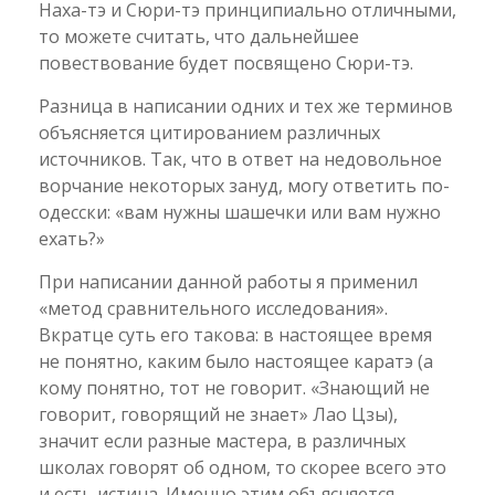
Наха-тэ и Сюри-тэ принципиально отличными,
то можете считать, что дальнейшее
повествование будет посвящено Сюри-тэ.
Разница в написании одних и тех же терминов
объясняется цитированием различных
источников. Так, что в ответ на недовольное
ворчание некоторых зануд, могу ответить по-
одесски: «вам нужны шашечки или вам нужно
ехать?»
При написании данной работы я применил
«метод сравнительного исследования».
Вкратце суть его такова: в настоящее время
не понятно, каким было настоящее каратэ (а
кому понятно, тот не говорит. «Знающий не
говорит, говорящий не знает» Лао Цзы),
значит если разные мастера, в различных
школах говорят об одном, то скорее всего это
и есть истина. Именно этим объясняется