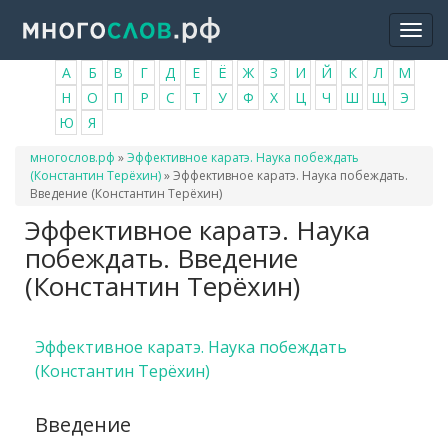
Перейти
Togg
к
navi
основному
А
Б
В
Г
Д
Е
Ё
Ж
З
И
Й
К
Л
М
содержанию
Н
О
П
Р
С
Т
У
Ф
Х
Ц
Ч
Ш
Щ
Э
Ю
Я
Вы
многослов.рф
»
Эффективное каратэ. Наука побеждать
здесь
(Константин Терёхин)
»
Эффективное каратэ. Наука побеждать.
Введение (Константин Терёхин)
Эффективное каратэ. Наука
побеждать. Введение
(Константин Терёхин)
Эффективное каратэ. Наука побеждать
(Константин Терёхин)
Введение