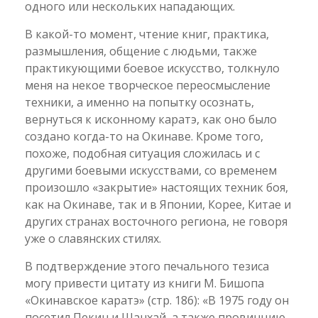
одного или нескольких нападающих.
В какой-то момент, чтение книг, практика,
размышления, общение с людьми, также
практикующими боевое искусство, толкнуло
меня на некое творческое переосмысление
техники, а именно на попытку осознать,
вернуться к исконному каратэ, как оно было
создано когда-то на Окинаве. Кроме того,
похоже, подобная ситуация сложилась и с
другими боевыми искусствами, со временем
произошло «закрытие» настоящих техник боя,
как на Окинаве, так и в Японии, Корее, Китае и
других странах восточного региона, не говоря
уже о славянских стилях.
В подтверждение этого печального тезиса
могу привести цитату из книги М. Бишопа
«Окинавское каратэ» (стр. 186): «В 1975 году он
посетил Пекин и Шанхай, а также провинцию