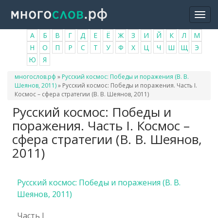
Перейти
Togg
к
navi
основному
А
Б
В
Г
Д
Е
Ё
Ж
З
И
Й
К
Л
М
содержанию
Н
О
П
Р
С
Т
У
Ф
Х
Ц
Ч
Ш
Щ
Э
Ю
Я
Вы
многослов.рф
»
Русский космос: Победы и поражения (В. В.
здесь
Шеянов, 2011)
»
Русский космос: Победы и поражения. Часть I.
Космос – сфера стратегии (В. В. Шеянов, 2011)
Русский космос: Победы и
поражения. Часть I. Космос –
сфера стратегии (В. В. Шеянов,
2011)
Русский космос: Победы и поражения (В. В.
Шеянов, 2011)
Часть I