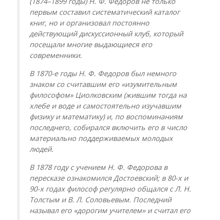
(1874–1899 годы) Н. Ф. Федоров не только
первым составил систематический каталог
книг, но и организовал постоянно
действующий дискуссионный клуб, который
посещали многие выдающиеся его
современники.
В 1870-е годы Н. Ф. Федоров был немного
знаком со считавшим его «изумительным
философом» Циолковским (жившим тогда на
хлебе и воде и самостоятельно изучавшим
физику и математику) и, по воспоминаниям
последнего, собирался включить его в число
материально поддерживаемых молодых
людей.
В 1878 году с учением Н. Ф. Федорова в
пересказе ознакомился Достоевский; в 80-х и
90-х годах философ регулярно общался с Л. Н.
Толстым и В. Л. Соловьевым. Последний
называл его «дорогим учителем» и считал его