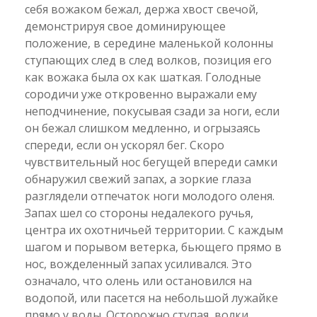
себя вожаком бежал, держа хвост свечой,
демонстрируя свое доминирующее
положение, в середине маленькой колонны
ступающих след в след волков, позиция его
как вожака была ох как шаткая. Голодные
сородичи уже откровенно выражали ему
неподчинение, покусывая сзади за ноги, если
он бежал слишком медленно, и огрызаясь
спереди, если он ускорял бег. Скоро
чувствительный нос бегущей впереди самки
обнаружил свежий запах, а зоркие глаза
разглядели отпечаток ноги молодого оленя.
Запах шел со стороны недалекого ручья,
центра их охотничьей территории. С каждым
шагом и порывом ветерка, бьющего прямо в
нос, вожделенный запах усиливался. Это
означало, что олень или остановился на
водопой, или пасется на небольшой лужайке
прямо у воды. Осторожно ступая, волки