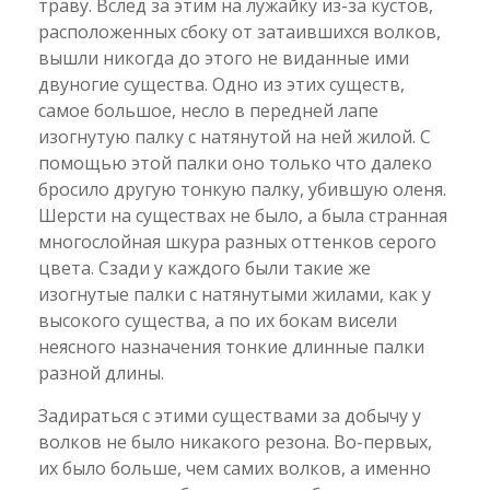
траву. Вслед за этим на лужайку из-за кустов,
расположенных сбоку от затаившихся волков,
вышли никогда до этого не виданные ими
двуногие существа. Одно из этих существ,
самое большое, несло в передней лапе
изогнутую палку с натянутой на ней жилой. С
помощью этой палки оно только что далеко
бросило другую тонкую палку, убившую оленя.
Шерсти на существах не было, а была странная
многослойная шкура разных оттенков серого
цвета. Сзади у каждого были такие же
изогнутые палки с натянутыми жилами, как у
высокого существа, а по их бокам висели
неясного назначения тонкие длинные палки
разной длины.
Задираться с этими существами за добычу у
волков не было никакого резона. Во-первых,
их было больше, чем самих волков, а именно