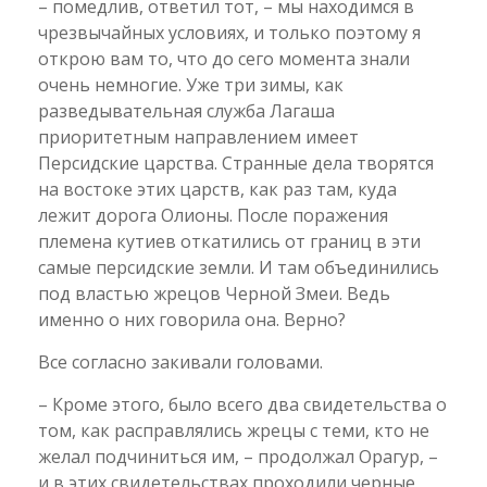
– помедлив, ответил тот, – мы находимся в
чрезвычайных условиях, и только поэтому я
открою вам то, что до сего момента знали
очень немногие. Уже три зимы, как
разведывательная служба Лагаша
приоритетным направлением имеет
Персидские царства. Странные дела творятся
на востоке этих царств, как раз там, куда
лежит дорога Олионы. После поражения
племена кутиев откатились от границ в эти
самые персидские земли. И там объединились
под властью жрецов Черной Змеи. Ведь
именно о них говорила она. Верно?
Все согласно закивали головами.
– Кроме этого, было всего два свидетельства о
том, как расправлялись жрецы с теми, кто не
желал подчиниться им, – продолжал Орагур, –
и в этих свидетельствах проходили черные