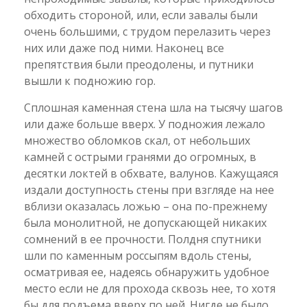
обходить стороной, или, если завалы были
очень большими, с трудом перелазить через
них или даже под ними. Наконец все
препятствия были преодолены, и путники
вышли к подножию гор.
Сплошная каменная стена шла на тысячу шагов
или даже больше вверх. У подножия лежало
множество обломков скал, от небольших
камней с острыми гранями до огромных, в
десятки локтей в обхвате, валунов. Кажущаяся
издали доступность стены при взгляде на нее
вблизи оказалась ложью – она по-прежнему
была монолитной, не допускающей никаких
сомнений в ее прочности. Полдня спутники
шли по каменным россыпям вдоль стены,
осматривая ее, надеясь обнаружить удобное
место если не для прохода сквозь нее, то хотя
бы для подъема вверх по ней. Нигде не было