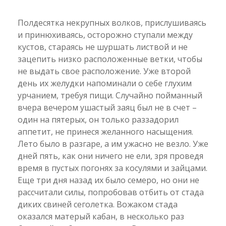
Полдесятка некрупных волков, прислушиваясь
и принюхиваясь, осторожно ступали между
кустов, стараясь не шуршать листвой и не
зацепить низко расположенные ветки, чтобы
не выдать свое расположение. Уже второй
день их желудки напоминали о себе глухим
урчанием, требуя пищи. Случайно пойманный
вчера вечером ушастый заяц был не в счет –
один на пятерых, он только раззадорил
аппетит, не принеся желанного насыщения.
Лето было в разгаре, а им ужасно не везло. Уже
дней пять, как они ничего не ели, зря проведя
время в пустых погонях за косулями и зайцами.
Еще три дня назад их было семеро, но они не
рассчитали силы, попробовав отбить от стада
диких свиней сеголетка. Вожаком стада
оказался матерый кабан, в несколько раз