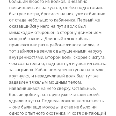
больший любого из волков. Внезапно
появившись из-за кустов, он без подготовки,
быстрее ветра, бросился на них, уже отбивших
от стада небольшого кабанчика. Первый же
оказавшийся у него на пути волк был
мимоходом отброшен в сторону движением
мощной головы. Длинный клык кабана
пришелся как раз в районе живота волка, и
тот забился на земле с выпущенными наружу
внутренностями. Второй волк, скорее с испуга,
чем сознательно, подпрыгнул и узватил секача
за загривок. Кабан немедленно упал на землю,
крутнулся, и незадачливый волк был тут же
задавлен тяжелым мощным телом,
навалившимся на него сверху. Остальные,
бросив добычу, которую уже считали своей,
удрали в кусты. Подвела волков неопытность
– они были еще молоды, в стае не было ни
одного опытного охотника. И хотя считающий