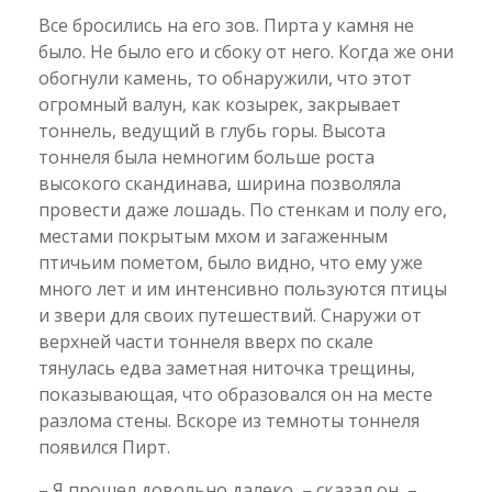
Все бросились на его зов. Пирта у камня не
было. Не было его и сбоку от него. Когда же они
обогнули камень, то обнаружили, что этот
огромный валун, как козырек, закрывает
тоннель, ведущий в глубь горы. Высота
тоннеля была немногим больше роста
высокого скандинава, ширина позволяла
провести даже лошадь. По стенкам и полу его,
местами покрытым мхом и загаженным
птичьим пометом, было видно, что ему уже
много лет и им интенсивно пользуются птицы
и звери для своих путешествий. Снаружи от
верхней части тоннеля вверх по скале
тянулась едва заметная ниточка трещины,
показывающая, что образовался он на месте
разлома стены. Вскоре из темноты тоннеля
появился Пирт.
– Я прошел довольно далеко, – сказал он, –