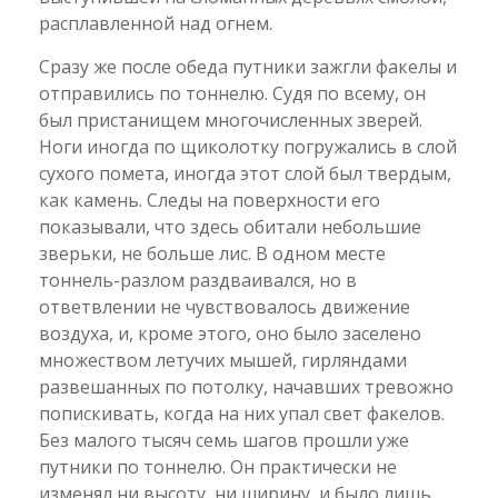
расплавленной над огнем.
Сразу же после обеда путники зажгли факелы и
отправились по тоннелю. Судя по всему, он
был пристанищем многочисленных зверей.
Ноги иногда по щиколотку погружались в слой
сухого помета, иногда этот слой был твердым,
как камень. Следы на поверхности его
показывали, что здесь обитали небольшие
зверьки, не больше лис. В одном месте
тоннель-разлом раздваивался, но в
ответвлении не чувствовалось движение
воздуха, и, кроме этого, оно было заселено
множеством летучих мышей, гирляндами
развешанных по потолку, начавших тревожно
попискивать, когда на них упал свет факелов.
Без малого тысяч семь шагов прошли уже
путники по тоннелю. Он практически не
изменял ни высоту, ни ширину, и было лишь