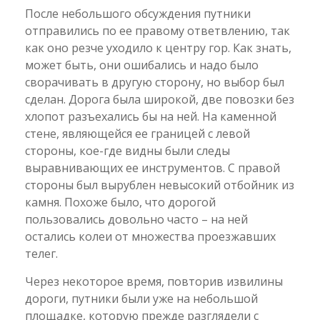
После небольшого обсуждения путники
отправились по ее правому ответвлению, так
как оно резче уходило к центру гор. Как знать,
может быть, они ошибались и надо было
сворачивать в другую сторону, но выбор был
сделан. Дорога была широкой, две повозки без
хлопот разъехались бы на ней. На каменной
стене, являющейся ее границей с левой
стороны, кое-где видны были следы
выравнивающих ее инструментов. С правой
стороны был вырублен невысокий отбойник из
камня. Похоже было, что дорогой
пользовались довольно часто – на ней
остались колеи от множества проезжавших
телег.
Через некоторое время, повторив извилины
дороги, путники были уже на небольшой
площадке, которую прежде разглядели с