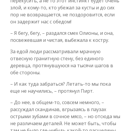
перекусить, а не то этот инстинкт будет очень
злой, и кому-то, кто убежал за кусты и до сих
пор не возвращается, не поздоровится, если
он задержит нас с обедом!
– Я бегу, бегу, – раздался смех Олионы, и она,
посвежевшая и чистая, выбежала к костру.
За едой люди рассматривали мрачную
отвесную гранитную стену, без единого
деревца, протянувшуюся на тысячи шагов в
обе стороны.
– И как туда забраться? Летать-то мы пока
еще не научились, – протянул Пирт.
– До нее, в общем-то, совсем немного, –
рассуждал скандинав, вгрызаясь в паузах
острыми зубами в сочное мясо, – но отсюда мы
не различаем деталей. Не может быть, чтобы
там не было где-нибудь какой-то расщелины,