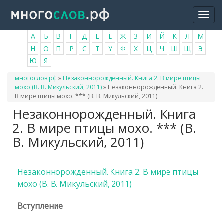
Перейти
Togg
к
navi
основному
А
Б
В
Г
Д
Е
Ё
Ж
З
И
Й
К
Л
М
содержанию
Н
О
П
Р
С
Т
У
Ф
Х
Ц
Ч
Ш
Щ
Э
Ю
Я
Вы
многослов.рф
»
Незаконнорожденный. Книга 2. В мире птицы
здесь
мохо (В. В. Микульский, 2011)
»
Незаконнорожденный. Книга 2.
В мире птицы мохо. *** (В. В. Микульский, 2011)
Незаконнорожденный. Книга
2. В мире птицы мохо. *** (В.
В. Микульский, 2011)
Незаконнорожденный. Книга 2. В мире птицы
мохо (В. В. Микульский, 2011)
Вступление