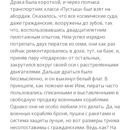
Драка была короткой, и через полчаса
транспортник класса «Пустыш» был взят на
абордаж. Оказалось, что все космические суда,
даже гражданские, вооружены до зубов, так
что, воспользовавшись двадцатилетним
пилотажным опытом, Нём успел изрядно
потрепать двух пиратов из семи, они как раз
сейчас ремонтировались в доке, тут, на базе, и,
приняв пару «подарков» от остальных,
закрутился вокруг своей оси с расстрелянными
двигателями. Дальше драться было
бессмысленно, и он выкинул белый флаг. В
принципе, как пояснил мне Иём, пираты часто
пользовались списанными и выставленными в
свободную продажу военными кораблями.
Однако они не особо любили это делать. Да, на
военных кораблях броня, пушки с ракетами и
система защиты лучше, но вот размеры трюма
несопоставимы с гражданскими. Ведь как? На