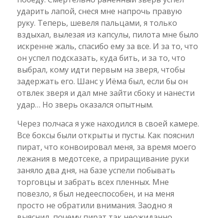
ударить лапой, снеся мне напрочь правую
руку. Теперь, шевеля пальцами, я только
вздыхал, вылезая из капсулы, пилота мне было
искренне жаль, спасибо ему за все. И за то, что
он успел подсказать, куда бить, и за то, что
выбрал, кому идти первым на зверя, чтобы
задержать его. Шанс у Иёма был, если бы он
отвлек зверя и дал мне зайти сбоку и нанести
удар… Но зверь оказался опытным.
Через полчаса я уже находился в своей камере.
Все боксы были открыты и пусты. Как пояснил
пират, что конвоировал меня, за время моего
лежания в медотсеке, а приращивание руки
заняло два дня, на базе успели побывать
торговцы и забрать всех пленных. Мне
повезло, я был недееспособен, и на меня
просто не обратили внимания. Заодно я
выяснил, почему пират так неожиданно