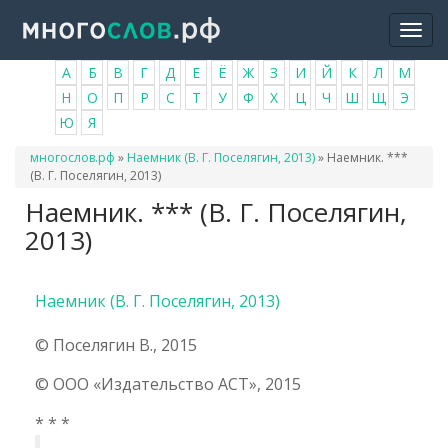
Перейти
Togg
к
navi
основному
А
Б
В
Г
Д
Е
Ё
Ж
З
И
Й
К
Л
М
содержанию
Н
О
П
Р
С
Т
У
Ф
Х
Ц
Ч
Ш
Щ
Э
Ю
Я
Вы
многослов.рф
»
Наемник (В. Г. Поселягин, 2013)
»
Наемник. ***
здесь
(В. Г. Поселягин, 2013)
Наемник. *** (В. Г. Поселягин,
2013)
Наемник (В. Г. Поселягин, 2013)
© Поселягин В., 2015
© ООО «Издательство АСТ», 2015
* * *