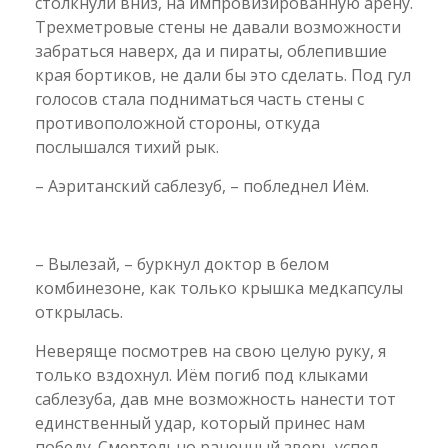
столкнули вниз, на импровизированную арену.
Трехметровые стены не давали возможности
забраться наверх, да и пираты, облепившие
края бортиков, не дали бы это сделать. Под гул
голосов стала подниматься часть стены с
противоположной стороны, откуда
послышался тихий рык.
– Аэританский саблезуб, – побледнел Иём.
– Вылезай, – буркнул доктор в белом
комбинезоне, как только крышка медкапсулы
открылась.
Неверяще посмотрев на свою целую руку, я
только вздохнул. Иём погиб под клыками
саблезуба, дав мне возможность нанести тот
единственный удар, который принес нам
победу. Смертельно раненный зверь успел