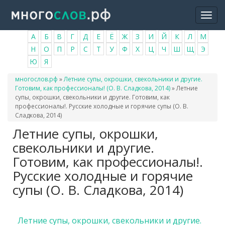
Перейти
Togg
к
navi
основному
А
Б
В
Г
Д
Е
Ё
Ж
З
И
Й
К
Л
М
содержанию
Н
О
П
Р
С
Т
У
Ф
Х
Ц
Ч
Ш
Щ
Э
Ю
Я
Вы
многослов.рф
»
Летние супы, окрошки, свекольники и другие.
здесь
Готовим, как профессионалы! (О. В. Сладкова, 2014)
»
Летние
супы, окрошки, свекольники и другие. Готовим, как
профессионалы!. Русские холодные и горячие супы (О. В.
Сладкова, 2014)
Летние супы, окрошки,
свекольники и другие.
Готовим, как профессионалы!.
Русские холодные и горячие
супы (О. В. Сладкова, 2014)
Летние супы, окрошки, свекольники и другие.