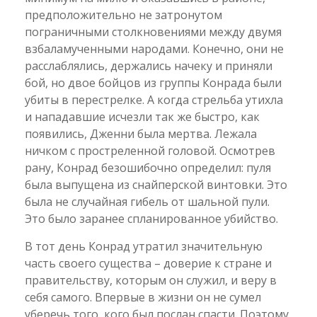
предположительно не затронутом
пограничными столкновениями между двумя
взбаламученными народами. Конечно, они не
расслаблялись, держались начеку и приняли
бой, но двое бойцов из группы Конрада были
убиты в перестрелке. А когда стрельба утихла
и нападавшие исчезли так же быстро, как
появились, Дженни была мертва. Лежала
ничком с простреленной головой. Осмотрев
рану, Конрад безошибочно определил: пуля
была выпущена из снайперской винтовки. Это
была не случайная гибель от шальной пули.
Это было заранее спланированное убийство.
В тот день Конрад утратил значительную
часть своего существа – доверие к стране и
правительству, которым он служил, и веру в
себя самого. Впервые в жизни он не сумел
уберечь того, кого был послан спасти. Поэтому