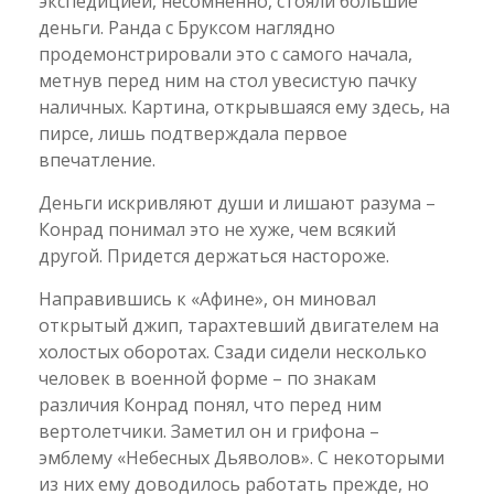
экспедицией, несомненно, стояли большие
деньги. Ранда с Бруксом наглядно
продемонстрировали это с самого начала,
метнув перед ним на стол увесистую пачку
наличных. Картина, открывшаяся ему здесь, на
пирсе, лишь подтверждала первое
впечатление.
Деньги искривляют души и лишают разума –
Конрад понимал это не хуже, чем всякий
другой. Придется держаться настороже.
Направившись к «Афине», он миновал
открытый джип, тарахтевший двигателем на
холостых оборотах. Сзади сидели несколько
человек в военной форме – по знакам
различия Конрад понял, что перед ним
вертолетчики. Заметил он и грифона –
эмблему «Небесных Дьяволов». С некоторыми
из них ему доводилось работать прежде, но