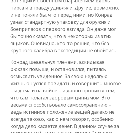
вот ящики с военным снаряжением вдоль
пирса и вправду удивляли. Другие, возможно,
и не поняли бы, что перед ними, но Конрад
узнал стандартную упаковку для оружия и
боеприпасов с первого взгляда. Он даже мог
бы точно сказать, что в некоторых из этих
ящиков. Очевидно, кто-то решил, что без
крупного калибра в экспедиции не обойтись…
Конрад шевельнул плечами, вскидывая
рюкзак повыше, и остановился, пытаясь
осмыслить увиденное. За свою недолгую
жизнь он успел повидать и совершить многое
– и дома и на войне – и давно проникся тем,
что сам полагал здоровым цинизмом. Это
весьма способствовало самосохранению –
ведь истинное положение вещей далеко не
всегда таково, как о нем говорят, особенно
когда дело касается денег. В данном случае за