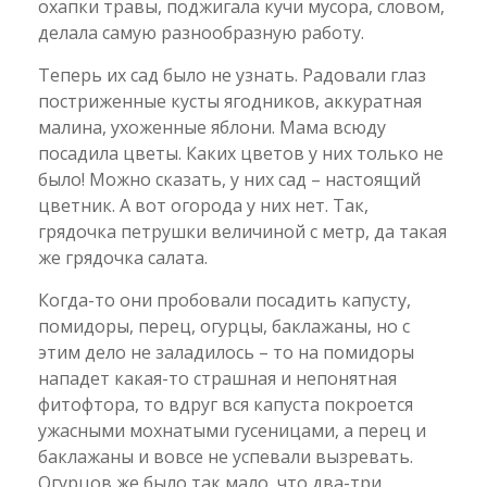
охапки травы, поджигала кучи мусора, словом,
делала самую разнообразную работу.
Теперь их сад было не узнать. Радовали глаз
постриженные кусты ягодников, аккуратная
малина, ухоженные яблони. Мама всюду
посадила цветы. Каких цветов у них только не
было! Можно сказать, у них сад – настоящий
цветник. А вот огорода у них нет. Так,
грядочка петрушки величиной с метр, да такая
же грядочка салата.
Когда-то они пробовали посадить капусту,
помидоры, перец, огурцы, баклажаны, но с
этим дело не заладилось – то на помидоры
нападет какая-то страшная и непонятная
фитофтора, то вдруг вся капуста покроется
ужасными мохнатыми гусеницами, а перец и
баклажаны и вовсе не успевали вызревать.
Огурцов же было так мало, что два-три