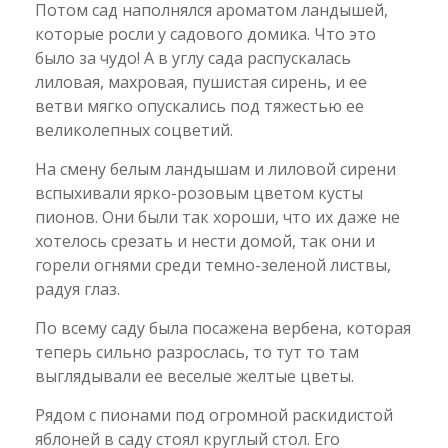
Потом сад наполнялся ароматом ландышей,
которые росли у садового домика. Что это
было за чудо! А в углу сада распускалась
лиловая, махровая, пушистая сирень, и ее
ветви мягко опускались под тяжестью ее
великолепных соцветий.
На смену белым ландышам и лиловой сирени
вспыхивали ярко-розовым цветом кусты
пионов. Они были так хороши, что их даже не
хотелось срезать и нести домой, так они и
горели огнями среди темно-зеленой листвы,
радуя глаз.
По всему саду была посажена вербена, которая
теперь сильно разрослась, то тут то там
выглядывали ее веселые желтые цветы.
Рядом с пионами под огромной раскидистой
яблоней в саду стоял круглый стол. Его