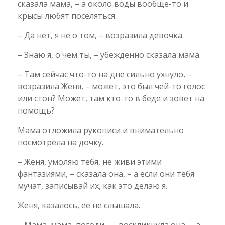
сказала мама, – а около воды вообще-то и
крысы любят поселяться.
– Да нет, я не о том, – возразила девочка.
– Знаю я, о чем ты, – убежденно сказала мама.
– Там сейчас что-то на дне сильно ухнуло, –
возразила Женя, – может, это был чей-то голос
или стон? Может, там кто-то в беде и зовет на
помощь?
Мама отложила рукописи и внимательно
посмотрела на дочку.
– Женя, умоляю тебя, не живи этими
фантазиями, – сказала она, – а если они тебя
мучат, записывай их, как это делаю я.
Женя, казалось, ее не слышала.
– Мама, мама, погоди… – воскликнула она, – а