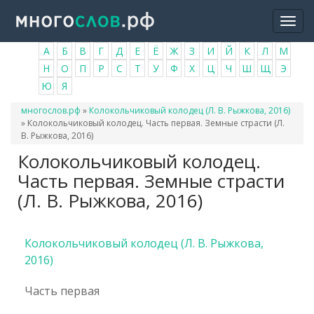
Перейти
Togg
к
navi
основному
А
Б
В
Г
Д
Е
Ё
Ж
З
И
Й
К
Л
М
содержанию
Н
О
П
Р
С
Т
У
Ф
Х
Ц
Ч
Ш
Щ
Э
Ю
Я
Вы
многослов.рф
»
Колокольчиковый колодец (Л. В. Рыжкова, 2016)
здесь
»
Колокольчиковый колодец. Часть первая. Земные страсти (Л.
В. Рыжкова, 2016)
Колокольчиковый колодец.
Часть первая. Земные страсти
(Л. В. Рыжкова, 2016)
Колокольчиковый колодец (Л. В. Рыжкова,
2016)
Часть первая