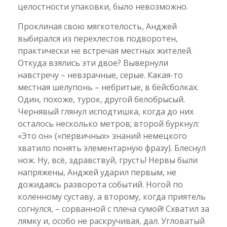
целостности упаковки, было невозможно.
Проклиная свою мягкотелость, Анджей
выбирался из перехлестов подворотен,
практически не встречая местных жителей.
Откуда взялись эти двое? Вывернули
навстречу – невзрачные, серые. Какая-то
местная шелупонь – небритые, в бейсболках.
Один, похоже, турок, другой белобрысый.
Чернявый глянул исподтишка, когда до них
осталось несколько метров; второй буркнул:
«Это он» («первичных» знаний немецкого
хватило понять элементарную фразу). Блеснул
нож. Ну, всё, здравствуй, грусть! Нервы были
напряжены, Анджей ударил первым, не
дожидаясь разворота событий. Ногой по
коленному суставу, а второму, когда приятель
согнулся, – сорванной с плеча сумой! Схватил за
лямку и, особо не раскручивая, дал. Угловатый