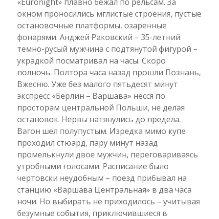
«Euronight» плавно бежал по рельсам. За
окном проносились мглистые строения, пустые
остановочные платформы, озаренные
фонарями. Анджей Раковский – 35-летний
темно-русый мужчина с подтянутой фигурой –
украдкой посматривал на часы. Скоро
полночь. Полтора часа назад прошли Познань,
Вжесню. Уже без малого пятьдесят минут
экспресс «Берлин – Варшава» несся по
просторам центральной Польши, не делая
остановок. Нервы натянулись до предела.
Вагон шел полупустым. Изредка мимо купе
проходил стюард, пару минут назад
промелькнули двое мужчин, переговариваясь
утробными голосами. Расписание было
чертовски неудобным – поезд прибывал на
станцию «Варшава Центральная» в два часа
ночи. Но выбирать не приходилось – учитывая
безумные события, приключившиеся в