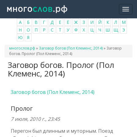
Перейти
Togg
к
navi
основному
А
Б
В
Г
Д
Е
Ё
Ж
З
И
Й
К
Л
М
содержанию
Н
О
П
Р
С
Т
У
Ф
Х
Ц
Ч
Ш
Щ
Э
Ю
Я
Вы
многослов.рф
»
Заговор богов (Пол Клеменс, 2014)
»
Заговор
здесь
богов. Пролог (Пол Клеменс, 2014)
Заговор богов. Пролог (Пол
Клеменс, 2014)
Заговор богов (Пол Клеменс, 2014)
Пролог
7 июля, 2010 г., 23:45
Перегон был длинным и муторным. Поезд