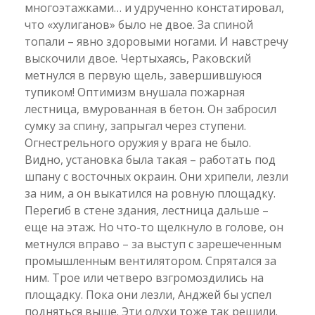
многоэтажками… и удрученно констатировал,
что «хулиганов» было не двое. За спиной
топали – явно здоровыми ногами. И навстречу
выскочили двое. Чертыхаясь, Раковский
метнулся в первую щель, завершившуюся
тупиком! Оптимизм внушала пожарная
лестница, вмурованная в бетон. Он забросил
сумку за спину, запрыгал через ступени.
Огнестрельного оружия у врага не было.
Видно, установка была такая – работать под
шпану с восточных окраин. Они хрипели, лезли
за ним, а он выкатился на ровную площадку.
Перегиб в стене здания, лестница дальше –
еще на этаж. Но что-то щелкнуло в голове, он
метнулся вправо – за выступ с зарешеченным
промышленным вентилятором. Спрятался за
ним. Трое или четверо взгромоздились на
площадку. Пока они лезли, Анджей бы успел
подняться выше. Эти олухи тоже так решили.