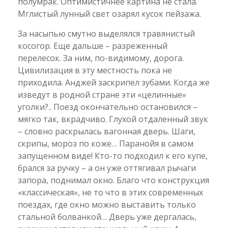
полумрак. Оптимистичнее картина не стала.
Мглистый лунный свет озарял кусок пейзажа.
За насыпью смутно выделялся травянистый
косогор. Еще дальше – разреженный
перелесок. За ним, по-видимому, дорога.
Цивилизация в эту местность пока не
приходила. Анджей заскрипел зубами. Когда же
изведут в родной стране эти «целинные»
уголки?.. Поезд окончательно остановился –
мягко так, вкрадчиво. Глухой отдаленный звук
– словно раскрылась вагонная дверь. Шаги,
скрипы, мороз по коже… Паранойя в самом
запущенном виде! Кто-то подходил к его купе,
брался за ручку – а он уже оттягивал рычаги
запора, поднимал окно. Благо что конструкция
«классическая», не то что в этих современных
поездах, где окно можно выставить только
стальной болванкой… Дверь уже дергалась,