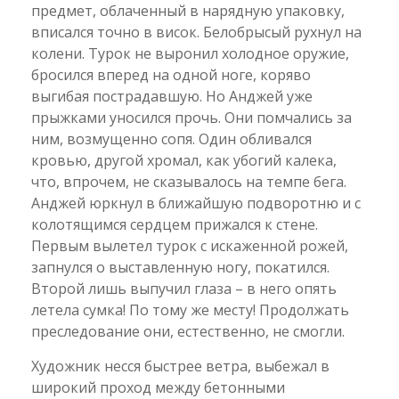
предмет, облаченный в нарядную упаковку,
вписался точно в висок. Белобрысый рухнул на
колени. Турок не выронил холодное оружие,
бросился вперед на одной ноге, коряво
выгибая пострадавшую. Но Анджей уже
прыжками уносился прочь. Они помчались за
ним, возмущенно сопя. Один обливался
кровью, другой хромал, как убогий калека,
что, впрочем, не сказывалось на темпе бега.
Анджей юркнул в ближайшую подворотню и с
колотящимся сердцем прижался к стене.
Первым вылетел турок с искаженной рожей,
запнулся о выставленную ногу, покатился.
Второй лишь выпучил глаза – в него опять
летела сумка! По тому же месту! Продолжать
преследование они, естественно, не смогли.
Художник несся быстрее ветра, выбежал в
широкий проход между бетонными