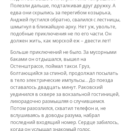
Полезли дальше, подталкивая друг дружку. А
едва они скрылись за перегибом козырька,
Анджей пустился обратно, свалился с лестницы,
шмыгнул в ближайшую арку. Нет уж, увольте,
подобные приключения не по его части. Он
должен жить, как морской еж – двести лет!
Больше приключений не было. За мусорными
баками он отдышался, вышел на
Остенштрассе, поймал такси. Груз,
болтающийся за спиной, продолжал посылать
в тело электрические импульсы… До поезда
оставалось двадцать минут. Раковский
уединился в сквере за вокзальной гостиницей,
лихорадочно размышляя о случившемся.
Потом разозлился, схватил телефон и, не
вслушиваясь в доводы разума, набрал
последний входящий номер. Сердце забилось,
когда он услышал знакомый голос.