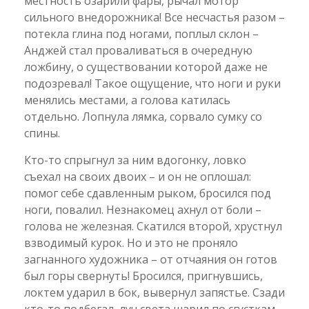
местность озарили фары, рычал мотор
сильного внедорожника! Все несчастья разом –
потекла глина под ногами, поплыл склон –
Анджей стал проваливаться в очередную
ложбину, о существовании которой даже не
подозревал! Такое ощущение, что ноги и руки
менялись местами, а голова катилась
отдельно. Лопнула лямка, сорвало сумку со
спины.
Кто-то спрыгнул за ним вдогонку, ловко
съехал на своих двоих – и он не оплошал:
помог себе сдавленным рыком, бросился под
ноги, повалил. Незнакомец ахнул от боли –
голова не железная. Скатился второй, хрустнул
взводимый курок. Но и это не проняло
загнанного художника – от отчаяния он готов
был горы свернуть! Бросился, пригнувшись,
локтем ударил в бок, вывернул запястье. Сзади
кто-то подбегал, луч света шарил по сгусткам