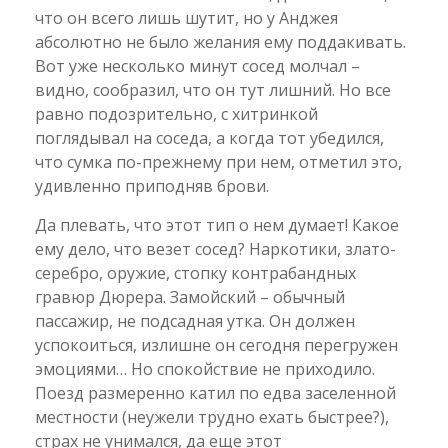
что он всего лишь шутит, но у Анджея
абсолютно не было желания ему поддакивать.
Вот уже несколько минут сосед молчал –
видно, сообразил, что он тут лишний. Но все
равно подозрительно, с хитринкой
поглядывал на соседа, а когда тот убедился,
что сумка по-прежнему при нем, отметил это,
удивленно приподняв брови.
Да плевать, что этот тип о нем думает! Какое
ему дело, что везет сосед? Наркотики, злато-
серебро, оружие, стопку контрабандных
гравюр Дюрера. Замойский – обычный
пассажир, не подсадная утка. Он должен
успокоиться, излишне он сегодня перегружен
эмоциями… Но спокойствие не приходило.
Поезд размеренно катил по едва заселенной
местности (неужели трудно ехать быстрее?),
страх не унимался, да еще этот