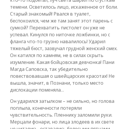
темени. Осветилось лицо, искаженное от боли.
Старый знакомый! Рвался в туалет,
беспокоился, чем же там занят этот парень с
сумкой? Перехватить пистолет он уже не
успевал. Кинулся по ниточке ложбинки, но с
фланга что-то грузно навалилось! Ударил
тяжелый бюст, зазвучал грудной женский смех.
Он катился по камням, не в силах скрыть
изумление. Какая бойцовская девчонка! Пани
Магда Саповска, так убедительно
повествовавшая о швейцарских красотах! Не
вышла, значит, в Познани, только место
дислокации поменяла…
Он ударился затылком – не сильно, но голова
поплыла, конечности потеряли
чувствительность. Пленнику заломили руки.
Мерцали фонари, но лица злодеев в их свете
не читались, оставались белесыми пятнами.