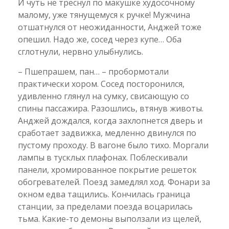
И чуть не треснул по макушке худосочному
малому, уже тянущемуся к ручке! Мужчина
отшатнулся от неожиданности, Анджей тоже
опешил. Надо же, сосед через купе… Оба
сглотнули, нервно улыбнулись.
– Пшепрашем, пан… – пробормотали
практически хором. Сосед посторонился,
удивленно глянул на сумку, свисающую со
спины пассажира. Разошлись, втянув животы.
Анджей дождался, когда захлопнется дверь и
сработает задвижка, медленно двинулся по
пустому проходу. В вагоне было тихо. Моргали
лампы в тусклых плафонах. Поблескивали
панели, хромированное покрытие решеток
обогревателей. Поезд замедлял ход. Фонари за
окном едва тащились. Кончилась граница
станции, за пределами поезда воцарилась
тьма. Какие-то демоны выползали из щелей,