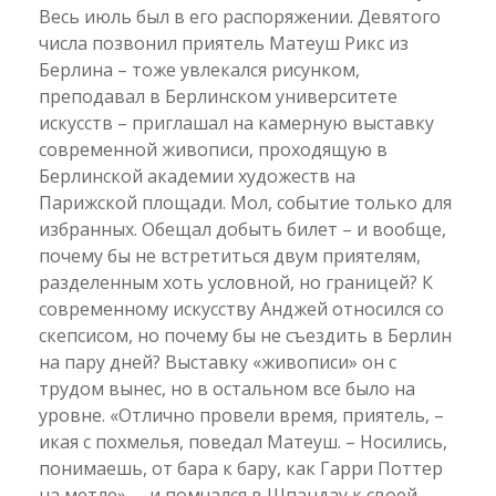
Весь июль был в его распоряжении. Девятого
числа позвонил приятель Матеуш Рикс из
Берлина – тоже увлекался рисунком,
преподавал в Берлинском университете
искусств – приглашал на камерную выставку
современной живописи, проходящую в
Берлинской академии художеств на
Парижской площади. Мол, событие только для
избранных. Обещал добыть билет – и вообще,
почему бы не встретиться двум приятелям,
разделенным хоть условной, но границей? К
современному искусству Анджей относился со
скепсисом, но почему бы не съездить в Берлин
на пару дней? Выставку «живописи» он с
трудом вынес, но в остальном все было на
уровне. «Отлично провели время, приятель, –
икая с похмелья, поведал Матеуш. – Носились,
понимаешь, от бара к бару, как Гарри Поттер
на метле», – и помчался в Шпандау к своей