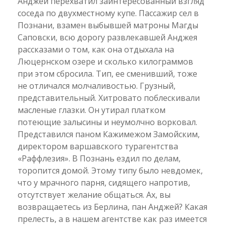
Анджей перехватил заинтересованный взгляд
соседа по двухместному купе. Пассажир сел в
Познани, взамен выбывшей матроны Магды
Саповски, всю дорогу развлекавшей Анджея
рассказами о том, как она отдыхала на
Люцернском озере и сколько килограммов
при этом сбросила. Тип, ее сменивший, тоже
не отличался молчаливостью. Грузный,
представительный. Хитровато поблескивали
масленые глазки. Он утирал платком
потеющие залысины и неумолчно ворковал.
Представился паном Кажимежом Замойским,
директором варшавского турагентства
«Раффлезия». В Познань ездил по делам,
торопится домой. Этому типу было невдомек,
что у мрачного парня, сидящего напротив,
отсутствует желание общаться. Ах, вы
возвращаетесь из Берлина, пан Анджей? Какая
прелесть, а в нашем агентстве как раз имеется