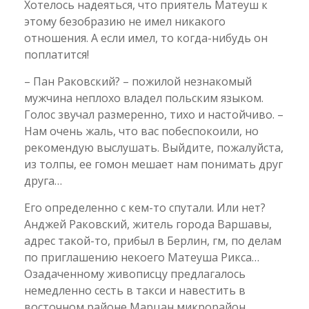
Хотелось надеяться, что приятель Матеуш к
этому безобразию не имел никакого
отношения. А если имел, то когда-нибудь он
поплатится!
– Пан Раковский? – пожилой незнакомый
мужчина неплохо владел польским языком.
Голос звучал размеренно, тихо и настойчиво. –
Нам очень жаль, что вас побеспокоили, но
рекомендую выслушать. Выйдите, пожалуйста,
из толпы, ее гомон мешает нам понимать друг
друга…
Его определенно с кем-то спутали. Или нет?
Анджей Раковский, житель города Варшавы,
адрес такой-то, прибыл в Берлин, гм, по делам
по приглашению некоего Матеуша Рикса…
Озадаченному живописцу предлагалось
немедленно сесть в такси и навестить в
восточном районе Марцан микрорайон