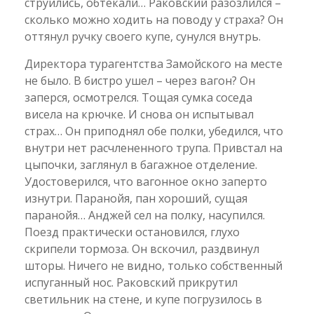
струились, обтекали… Раковский разозлился –
сколько можно ходить на поводу у страха? Он
оттянул ручку своего купе, сунулся внутрь.
Директора турагентства Замойского на месте
не было. В бистро ушел – через вагон? Он
заперся, осмотрелся. Тощая сумка соседа
висела на крючке. И снова он испытывал
страх… Он приподнял обе полки, убедился, что
внутри нет расчлененного трупа. Привстал на
цыпочки, заглянул в багажное отделение.
Удостоверился, что вагонное окно заперто
изнутри. Паранойя, пан хороший, сущая
паранойя… Анджей сел на полку, насупился.
Поезд практически остановился, глухо
скрипели тормоза. Он вскочил, раздвинул
шторы. Ничего не видно, только собственный
испуганный нос. Раковский прикрутил
светильник на стене, и купе погрузилось в