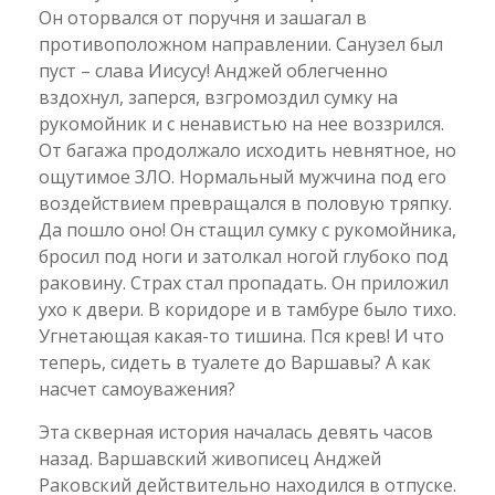
Он оторвался от поручня и зашагал в
противоположном направлении. Санузел был
пуст – слава Иисусу! Анджей облегченно
вздохнул, заперся, взгромоздил сумку на
рукомойник и с ненавистью на нее воззрился.
От багажа продолжало исходить невнятное, но
ощутимое ЗЛО. Нормальный мужчина под его
воздействием превращался в половую тряпку.
Да пошло оно! Он стащил сумку с рукомойника,
бросил под ноги и затолкал ногой глубоко под
раковину. Страх стал пропадать. Он приложил
ухо к двери. В коридоре и в тамбуре было тихо.
Угнетающая какая-то тишина. Пся крев! И что
теперь, сидеть в туалете до Варшавы? А как
насчет самоуважения?
Эта скверная история началась девять часов
назад. Варшавский живописец Анджей
Раковский действительно находился в отпуске.