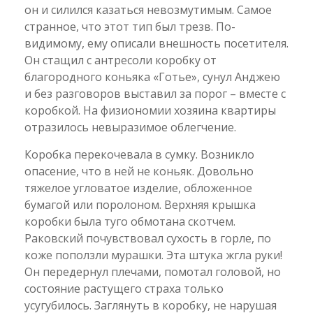
он и силился казаться невозмутимым. Самое
странное, что этот тип был трезв. По-
видимому, ему описали внешность посетителя.
Он стащил с антресоли коробку от
благородного коньяка «Готье», сунул Анджею
и без разговоров выставил за порог – вместе с
коробкой. На физиономии хозяина квартиры
отразилось невыразимое облегчение.
Коробка перекочевала в сумку. Возникло
опасение, что в ней не коньяк. Довольно
тяжелое угловатое изделие, обложенное
бумагой или поролоном. Верхняя крышка
коробки была туго обмотана скотчем.
Раковский почувствовал сухость в горле, по
коже поползли мурашки. Эта штука жгла руки!
Он передернул плечами, помотал головой, но
состояние растущего страха только
усугубилось. Заглянуть в коробку, не нарушая