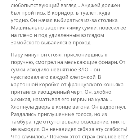
любопытствующий взгляд… Анджей должен
был пройтись. В коридор, в туалет, куда
угодно. Он начал выбираться из-за столика.
Машинально зацепил лямку сумки, повесил ее
на плечо и под удивленным взглядом
Замойского вывалился в проход.
Пару минут он стоял, прислонившись к
поручню, смотрел на мелькающие фонари. От
сумки исходило невнятное ЗЛО – он
чувствовал его каждой клеточкой. В
картонной коробке от французского коньяка
притаился изощренный черт. Он, злобно
хихикая, наматывал его нервы на кулак…
Хлопнула дверь в конце вагона. Он вздрогнул.
Раздались приглушенные голоса, но из
тамбура, где отсутствовало освещение, никто
не выходил. Он ненавидел себя за эту слабость!
Что случилось? Почему этот страх сильнее его?