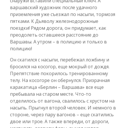
снаружи вставили специальный ключ. А
варшавский художник после удачного
приземления уже съезжал по насыпи, тормозя
пятками. К Дьяволу железнодорожные
поездки! Рядом дорога, он придумает, как
преодолеть оставшееся расстояние до
Варшавы. А утром – в полицию и только в
полицию!
Он скатился с насыпи, перебежал ложбину и
бросился на косогор, еще мокрый от дождя.
Препятствие покорилось тренированному
телу. На косогоре он обернулся. Призрачная
каракатица «Берлин – Варшава» все еще
пребывала на старом месте. Что-то
отделилось от вагона, свалилось с хрустом на
насыпь. Прыгнул второй человек. И немного в
стороне, через пару вагонов – еще скатились
двое или трое. А также впереди, от дороги,