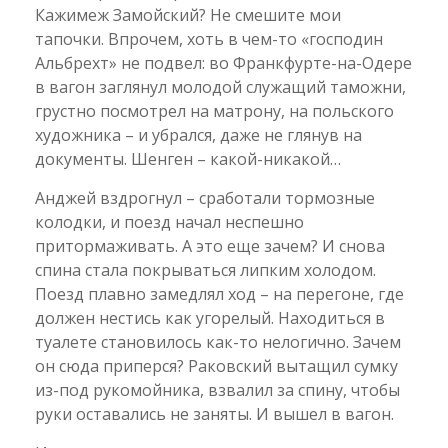
Кажимеж Замойский? Не смешите мои
тапочки. Впрочем, хоть в чем-то «господин
Альбрехт» не подвел: во Франкфурте-на-Одере
в вагон заглянул молодой служащий таможни,
грустно посмотрел на матрону, на польского
художника – и убрался, даже не глянув на
документы. Шенген – какой-никакой…
Анджей вздрогнул – сработали тормозные
колодки, и поезд начал неспешно
притормаживать. А это еще зачем? И снова
спина стала покрываться липким холодом.
Поезд плавно замедлял ход – на перегоне, где
должен нестись как угорелый. Находиться в
туалете становилось как-то нелогично. Зачем
он сюда приперся? Раковский вытащил сумку
из-под рукомойника, взвалил за спину, чтобы
руки оставались не заняты. И вышел в вагон.