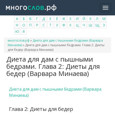
Перейти
Togg
к
navi
основному
А
Б
В
Г
Д
Е
Ё
Ж
З
И
Й
К
Л
М
содержанию
Н
О
П
Р
С
Т
У
Ф
Х
Ц
Ч
Ш
Щ
Э
Ю
Я
Вы
многослов.рф
»
Диета для дам с пышными бедрами (Варвара
здесь
Минаева)
»
Диета для дам с пышными бедрами. Глава 2: Диеты
для бедер (Варвара Минаева)
Диета для дам с пышными
бедрами. Глава 2: Диеты для
бедер (Варвара Минаева)
Диета для дам с пышными бедрами (Варвара
Минаева)
Глава 2: Диеты для бедер