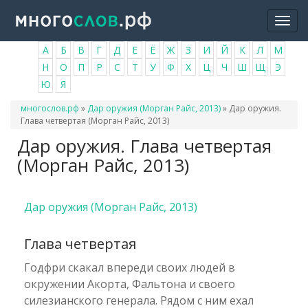
Перейти
Togg
к
navi
основному
А
Б
В
Г
Д
Е
Ё
Ж
З
И
Й
К
Л
М
содержанию
Н
О
П
Р
С
Т
У
Ф
Х
Ц
Ч
Ш
Щ
Э
Ю
Я
Вы
многослов.рф
»
Дар оружия (Морган Райс, 2013)
»
Дар оружия.
здесь
Глава четвертая (Морган Райс, 2013)
Дар оружия. Глава четвертая
(Морган Райс, 2013)
Дар оружия (Морган Райс, 2013)
Глава четвертая
Годфри скакал впереди своих людей в
окружении Акорта, Фальтона и своего
силезианского генерала. Рядом с ним ехал