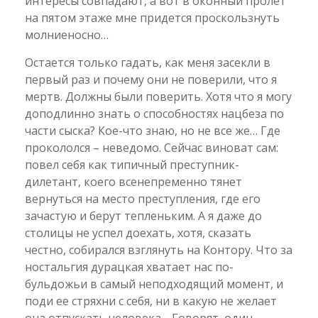
интересы совпадают, а вот в оконный пролет
на пятом этаже мне придется проскользнуть
молниеносно…
Остается только гадать, как меня засекли в
первый раз и почему они не поверили, что я
мертв. Должны были поверить. Хотя что я могу
доподлинно знать о способностях нацбеза по
части сыска? Кое-что знаю, но не все же… Где
прокололся – неведомо. Сейчас виноват сам:
повел себя как типичный преступник-
дилетант, коего всенепременно тянет
вернуться на место преступления, где его
зачастую и берут тепленьким. А я даже до
столицы не успел доехать, хотя, сказать
честно, собирался взглянуть на Контору. Что за
ностальгия дурацкая хватает нас по-
бульдожьи в самый неподходящий момент, и
поди ее стряхни с себя, ни в какую не желает