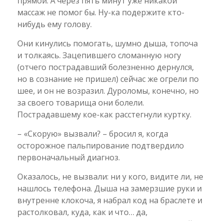
прямой. А через пять минут уже никакой
массаж не помог бы. Ну-ка подержите кто-
нибудь ему голову.
Они кинулись помогать, шумно дыша, топоча
и толкаясь. Зацепившего сломанную ногу
(отчего пострадавший болезненно дернулся,
но в сознание не пришел) сейчас же огрели по
шее, и он не возразил. Дуроломы, конечно, но
за своего товарища они болели.
Пострадавшему кое-как расстегнули куртку.
– «Скорую» вызвали? – бросил я, когда
осторожное пальпирование подтвердило
первоначальный диагноз.
Оказалось, не вызвали: ни у кого, видите ли, не
нашлось телефона. Дыша на замерзшие руки и
внутренне клокоча, я набрал код на браслете и
растолковал, куда, как и что… да,