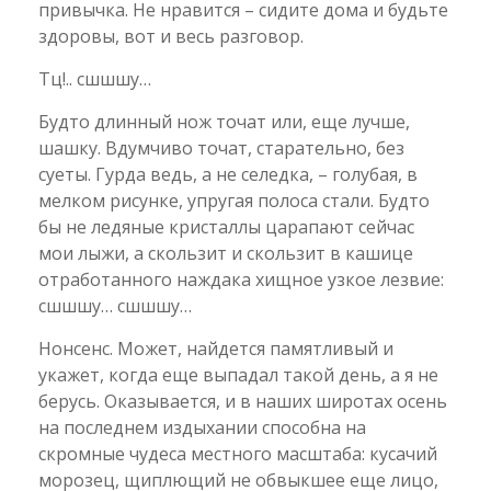
привычка. Не нравится – сидите дома и будьте
здоровы, вот и весь разговор.
Тц!.. сшшшу…
Будто длинный нож точат или, еще лучше,
шашку. Вдумчиво точат, старательно, без
суеты. Гурда ведь, а не селедка, – голубая, в
мелком рисунке, упругая полоса стали. Будто
бы не ледяные кристаллы царапают сейчас
мои лыжи, а скользит и скользит в кашице
отработанного наждака хищное узкое лезвие:
сшшшу… сшшшу…
Нонсенс. Может, найдется памятливый и
укажет, когда еще выпадал такой день, а я не
берусь. Оказывается, и в наших широтах осень
на последнем издыхании способна на
скромные чудеса местного масштаба: кусачий
морозец, щиплющий не обвыкшее еще лицо,