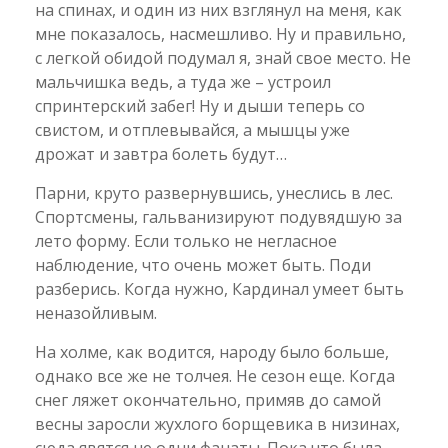
на спинах, и один из них взглянул на меня, как
мне показалось, насмешливо. Ну и правильно,
с легкой обидой подумал я, знай свое место. Не
мальчишка ведь, а туда же – устроил
спринтерский забег! Ну и дыши теперь со
свистом, и отплевывайся, а мышцы уже
дрожат и завтра болеть будут…
Парни, круто развернувшись, унеслись в лес.
Спортсмены, гальванизируют подувядшую за
лето форму. Если только не негласное
наблюдение, что очень может быть. Поди
разберись. Когда нужно, Кардинал умеет быть
неназойливым.
На холме, как водится, народу было больше,
однако все же не толчея. Не сезон еще. Когда
снег ляжет окончательно, примяв до самой
весны заросли жухлого борщевика в низинах,
сюда явятся не одни фанаты. Пока что была