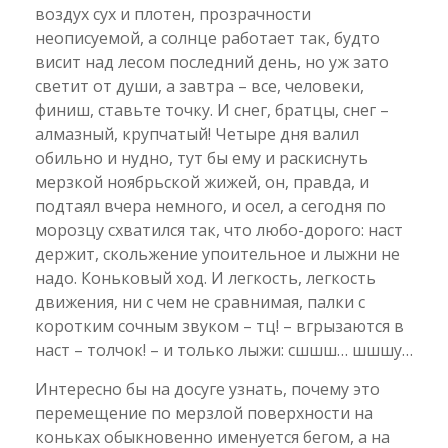
воздух сух и плотен, прозрачности
неописуемой, а солнце работает так, будто
висит над лесом последний день, но уж зато
светит от души, а завтра – все, человеки,
финиш, ставьте точку. И снег, братцы, снег –
алмазный, крупчатый! Четыре дня валил
обильно и нудно, тут бы ему и раскиснуть
мерзкой ноябрьской жижей, он, правда, и
подтаял вчера немного, и осел, а сегодня по
морозцу схватился так, что любо-дорого: наст
держит, скольжение упоительное и лыжни не
надо. Коньковый ход. И легкость, легкость
движения, ни с чем не сравнимая, палки с
коротким сочным звуком – тц! – вгрызаются в
наст – толчок! – и только лыжи: сшшш… шшшу…
Интересно бы на досуге узнать, почему это
перемещение по мерзлой поверхности на
коньках обыкновенно именуется бегом, а на