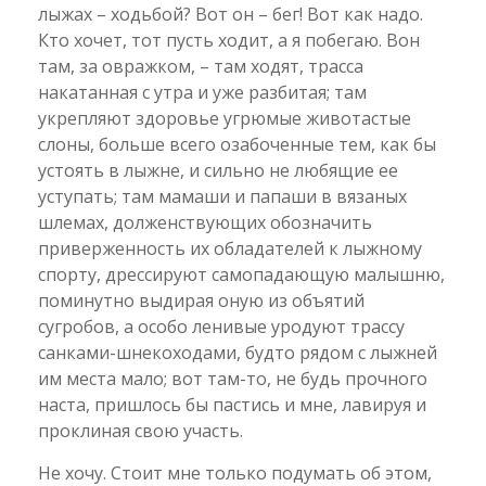
лыжах – ходьбой? Вот он – бег! Вот как надо.
Кто хочет, тот пусть ходит, а я побегаю. Вон
там, за овражком, – там ходят, трасса
накатанная с утра и уже разбитая; там
укрепляют здоровье угрюмые животастые
слоны, больше всего озабоченные тем, как бы
устоять в лыжне, и сильно не любящие ее
уступать; там мамаши и папаши в вязаных
шлемах, долженствующих обозначить
приверженность их обладателей к лыжному
спорту, дрессируют самопадающую малышню,
поминутно выдирая оную из объятий
сугробов, а особо ленивые уродуют трассу
санками-шнекоходами, будто рядом с лыжней
им места мало; вот там-то, не будь прочного
наста, пришлось бы пастись и мне, лавируя и
проклиная свою участь.
Не хочу. Стоит мне только подумать об этом,