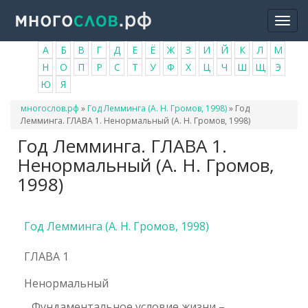
Перейти
Togg
к
navi
основному
А
Б
В
Г
Д
Е
Ё
Ж
З
И
Й
К
Л
М
содержанию
Н
О
П
Р
С
Т
У
Ф
Х
Ц
Ч
Ш
Щ
Э
Ю
Я
Вы
многослов.рф
»
Год Лемминга (А. Н. Громов, 1998)
»
Год
здесь
Лемминга. ГЛАВА 1. Ненормальный (А. Н. Громов, 1998)
Год Лемминга. ГЛАВА 1.
Ненормальный (А. Н. Громов,
1998)
Год Лемминга (А. Н. Громов, 1998)
ГЛАВА 1
Ненормальный
…Фундаментальное условие жизни –