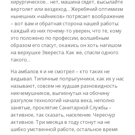
хирургическое… нет, машина сядет, высылайте
вертолет или вездеход… Жеребячий оптимизм
нынешних «чайников» потрясает воображение
– вот вам и обратная сторона нашей работы:
каждый из них почему-то уверен, что те, кому
это положено по профессии, волшебным
образом его спасут, окажись он хоть нагишом
на верхушке Эвереста. Как же, спасли одного
такого…
На амбалов я и не смотрел – кто таких не
видывал. Типичные попрыгунчики, как их у нас
называют, совсем не худшая разновидность
никчемушников, выпихнутых на обочину
разгулом технологий начала века, неполно
занятые, проклятие Санитарной Службы –
активное, так сказать, население. Чересчур
активное. Три месяца в году стонут на не
шибко умственной работе, остальное время