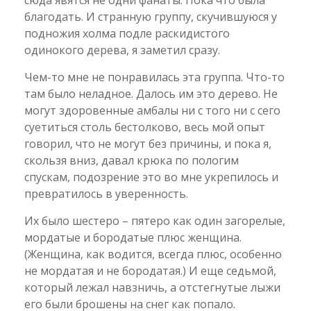
благодать. И странную группу, скучившуюся у
подножия холма подле раскидистого
одинокого дерева, я заметил сразу.
Чем-то мне не понравилась эта группа. Что-то
там было неладное. Далось им это дерево. Не
могут здоровенные амбалы ни с того ни с сего
суетиться столь бестолково, весь мой опыт
говорил, что не могут без причины, и пока я,
скользя вниз, давал крюка по пологим
спускам, подозрение это во мне укрепилось и
превратилось в уверенность.
Их было шестеро – пятеро как один загорелые,
мордатые и бородатые плюс женщина.
(Женщина, как водится, всегда плюс, особенно
не мордатая и не бородатая.) И еще седьмой,
который лежал навзничь, а отстегнутые лыжи
его были брошены на снег как попало.