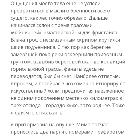
Ощущения моего тела еще не успели
превратиться в мысли о бренности всего
сущего, как лес точно обрезало. Дальше
начинался склон с тремя трассами:
«чайничьей», «мастерской» и для фристайла.
Влача трос, с несмазанным скрипом крутился
шкив подъемника. С тех пор как берег не
замерзшей пока реки осквернили привозным
грунтом, вздыбив береговой скат до кондиций
горнолыжной трассы, фанаты здесь не
переводятся, был бы снег. Наиболее отпетые,
впрочем, и посейчас высокомерно игнорируют
искусственный холм, предпочитая наезженное
не одним поколением местечко километрах в
трех отсюда – гораздо хуже, зато роднее. Тоже
люди, что с них взять.
Я притормозил на опушке. Мимо тотчас
пронеслись два парня с номерами трафаретом