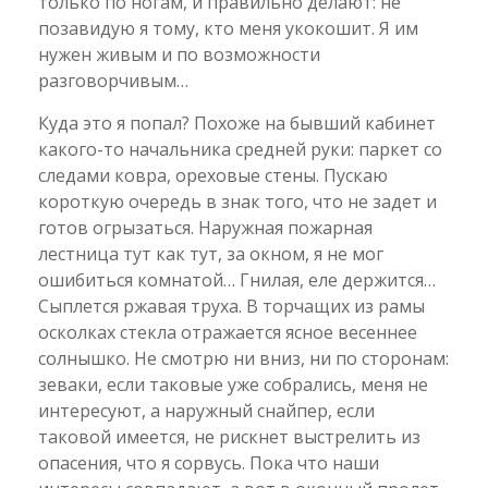
только по ногам, и правильно делают: не
позавидую я тому, кто меня укокошит. Я им
нужен живым и по возможности
разговорчивым…
Куда это я попал? Похоже на бывший кабинет
какого-то начальника средней руки: паркет со
следами ковра, ореховые стены. Пускаю
короткую очередь в знак того, что не задет и
готов огрызаться. Наружная пожарная
лестница тут как тут, за окном, я не мог
ошибиться комнатой… Гнилая, еле держится…
Сыплется ржавая труха. В торчащих из рамы
осколках стекла отражается ясное весеннее
солнышко. Не смотрю ни вниз, ни по сторонам:
зеваки, если таковые уже собрались, меня не
интересуют, а наружный снайпер, если
таковой имеется, не рискнет выстрелить из
опасения, что я сорвусь. Пока что наши