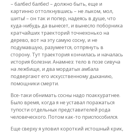
– балбес! балбес! – должно быть, еще и
картинно оттолкнувшись – не лыком, мол,
шиты! – он так и попер, надеясь в душе, что
куда-нибудь да вынесет, и вынесло поборника
кратчайших траекторий точнехонько на
дерево, вот на эту самую сосну, и не
подумавшую, разумеется, отпрянуть в
сторону. Тут траектория кончилась и началась
история болезни. Анамнез: тело в позе сивуча
на лежбище, и два мордатых амбала
подвергают его искусственному дыханию,
помощники смерти.
Все-таки обнимать сосны надо поаккуратнее.
Было время, когда я не уставал поражаться
тупости отдельных представителей рода
человеческого. Потом как-то приспособился.
Еще сверху я уловил короткий истошный крик,