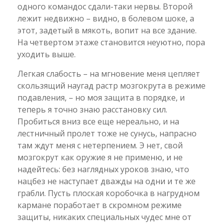
одного командос сдали-таки нервы. Второй
лежит недвижно – видно, в болевом шоке, а
этот, задетый в мякоть, вопит на все здание.
На четвертом этаже становится неуютно, пора
уходить выше.
Легкая слабость – на мгновение меня цепляет
скользящий наугад растр мозгокрута в режиме
подавления, – но моя защита в порядке, и
теперь я точно знаю расстановку сил.
Пробиться вниз все еще нереально, и на
лестничный пролет тоже не сунусь, напрасно
там ждут меня с нетерпением. Э нет, свой
мозгокрут как оружие я не применю, и не
надейтесь: без наглядных уроков знаю, что
нацбез не наступает дважды на одни и те же
грабли. Пусть плоская коробочка в нагрудном
кармане поработает в скромном режиме
защиты, никаких специальных чудес мне от