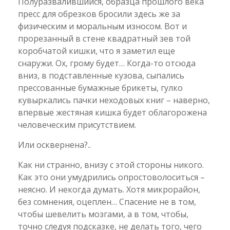
Полуразвалившийся, образца прошлого века
пресс для обрезков бросили здесь же за
физическим и моральным износом. Вот и
прорезанный в стене квадратный зев той
коробчатой кишки, что я заметил еще
снаружи. Ох, грому будет… Когда-то отсюда
вниз, в подставленные кузова, сыпались
прессованные бумажные брикеты, гулко
кувыркались пачки неходовых книг – наверно,
впервые жестяная кишка будет облагорожена
человеческим присутствием.
Или осквернена?..
Как ни странно, внизу с этой стороны никого.
Как это они умудрились опростоволоситься –
неясно. И некогда думать. Хотя микрорайон,
без сомнения, оцеплен… Спасение не в том,
чтобы шевелить мозгами, а в том, чтобы,
точно следуя подсказке, не делать того, чего