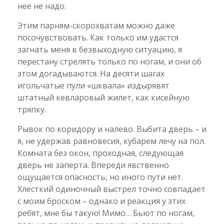
нее не надо.
Этим парням-скорохватам можно даже
посочувствовать. Как только им удастся
загнать меня в безвыходную ситуацию, я
перестану стрелять только по ногам, и они об
этом догадываются. На десяти шагах
игольчатые пули «шквала» издырявят
штатный кевларовый жилет, как кисейную
тряпку.
Рывок по коридору и налево. Выбита дверь – и
я, не удержав равновесия, кубарем лечу на пол.
Комната без окон, проходная, следующая
дверь не заперта. Впереди явственно
ощущается опасность, но иного пути нет.
Хлесткий одиночный выстрел точно совпадает
с моим броском – однако и реакция у этих
ребят, мне бы такую! Мимо… Бьют по ногам,