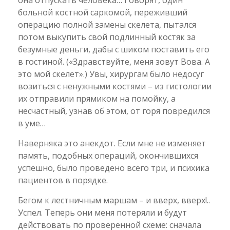
она отпускать человека… Говорят, один
больной костной саркомой, переживший
операцию полной замены скелета, пытался
потом выкупить свой подлинный костяк за
безумные деньги, дабы с шиком поставить его
в гостиной. («Здравствуйте, меня зовут Вова. А
это мой скелет».) Увы, хирургам было недосуг
возиться с ненужными костями – из гистологии
их отправили прямиком на помойку, а
несчастный, узнав об этом, от горя повредился
в уме…
Наверняка это анекдот. Если мне не изменяет
память, подобных операций, окончившихся
успешно, было проведено всего три, и психика
пациентов в порядке.
Бегом к лестничным маршам – и вверх, вверх!..
Успел. Теперь они меня потеряли и будут
действовать по проверенной схеме: сначала