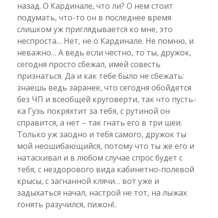
назад. О Кардинале, что ли? О нем стоит
подумать, что-то он в последнее время
слишком уж приглядывается ко мне, это
неспроста… Нет, не о Кардинале. Не помню, и
неважно… А ведь если честно, то ты, дружок,
сегодня просто сбежал, имей совесть
признаться. Да и как тебе было не сбежать:
знаешь ведь заранее, что сегодня обойдется
без ЧП и всеобщей круговерти, так что пусть-
ка Гузь покряхтит за тебя, с рутиной он
справится, а нет – так гнать его в три шеи.
Только уж заодно и тебя самого, дружок ты
мой неошибающийся, потому что ты же его и
натаскивал и в любом случае спрос будет с
тебя, с нездорового вида кабинетно-полевой
крысы, с загнанной клячи… вот уже и
задыхаться начал, настрой не тот, на лыжах
гонять разучился, пижон!..