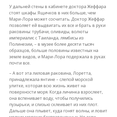
У дальней стены в кабинете доктора Жеффара
стоят шкафы. Ящичков в них больше, чем
Мари-Лора может сосчитать. Доктор Жеффар
позволяет ей выдвигать их все и брать в руки
раковины: трубачи, оливиды, волюты
империалис с Таиланда, лямбисы из
Полинезии, – в музее более десяти тысяч
образцов, больше половины известных на
земле видов, и Мари-Лора подержала в руках
почти все.
– А вот эта лиловая раковина, Лоретта,
принадлежала янтине – слепой морской
улитке, которая всю жизнь живет на
поверхности моря. Когда личинка взрослеет,
она вспенивает воду, чтобы получились
пузырьки, и слизью склеивает из них плот.
Дальше она плывет, куда гонят волны, и ловит
мелких морских беспозвоночных. Но если