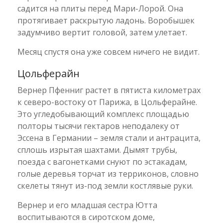
садится на плиты перед Мари-Лорой. Она
протягивает раскрытую ладонь. Воробышек
задумчиво вертит головой, затем улетает.
Месяц спустя она уже совсем ничего не видит.
Цольферайн
Вернер Пфенниг растет в пятиста километрах
к северо-востоку от Парижа, в Цольферайне.
Это угледобывающий комплекс площадью
полторы тысячи гектаров неподалеку от
Эссена в Германии – земля стали и антрацита,
сплошь изрытая шахтами. Дымят трубы,
поезда с вагонетками снуют по эстакадам,
голые деревья торчат из терриконов, словно
скелеты тянут из-под земли костлявые руки.
Вернер и его младшая сестра Ютта
воспитываются в сиротском доме,