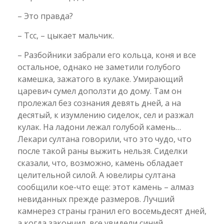
– Это правда?
– Тсс, – цыкает мальчик.
– Разбойники забрали его кольца, коня и все
остальное, однако не заметили голубого
камешка, зажатого в кулаке. Умирающий
царевич сумел доползти до дому. Там он
пролежал без сознания девять дней, а на
десятый, к изумлению сиделок, сел и разжал
кулак. На ладони лежал голубой камень…
Лекари султана говорили, что это чудо, что
после такой раны выжить нельзя. Сиделки
сказали, что, возможно, камень обладает
целительной силой. А ювелиры султана
сообщили кое-что еще: этот камень – алмаз
невиданных прежде размеров. Лучший
камнерез страны гранил его восемьдесят дней,
а когда закончил, все увидели синий