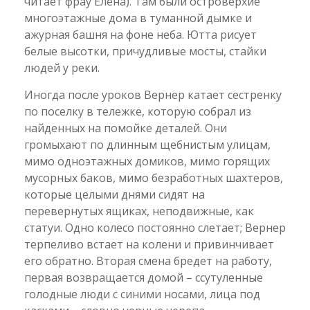
читает фрау Елена). Там были островерхие
многоэтажные дома в туманной дымке и
ажурная башня на фоне неба. Ютта рисует
белые высотки, причудливые мосты, стайки
людей у реки.
Иногда после уроков Вернер катает сестренку
по поселку в тележке, которую собрал из
найденных на помойке деталей. Они
громыхают по длинным щебнистым улицам,
мимо одноэтажных домиков, мимо горящих
мусорных баков, мимо безработных шахтеров,
которые целыми днями сидят на
перевернутых ящиках, неподвижные, как
статуи. Одно колесо постоянно слетает; Вернер
терпеливо встает на колени и привинчивает
его обратно. Вторая смена бредет на работу,
первая возвращается домой – ссутуленные
голодные люди с синими носами, лица под