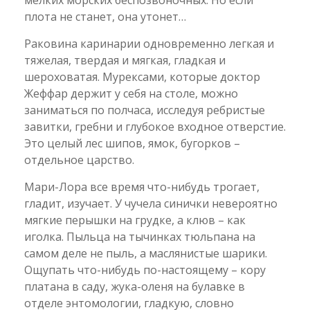
плота не станет, она утонет…
Раковина каринарии одновременно легкая и
тяжелая, твердая и мягкая, гладкая и
шероховатая. Мурексами, которые доктор
Жеффар держит у себя на столе, можно
заниматься по полчаса, исследуя ребристые
завитки, гребни и глубокое входное отверстие.
Это целый лес шипов, ямок, бугорков –
отдельное царство.
Мари-Лора все время что-нибудь трогает,
гладит, изучает. У чучела синички невероятно
мягкие перышки на грудке, а клюв – как
иголка. Пыльца на тычинках тюльпана на
самом деле не пыль, а маслянистые шарики.
Ощупать что-нибудь по-настоящему – кору
платана в саду, жука-оленя на булавке в
отделе энтомологии, гладкую, словно