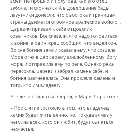
змеи. Не прошло и полугода, как его отец
заболел и скончался. А в довершение беды
лазутчики донесли, что с востока к границам
страны движется огромное вражеское войско…
Царевич призвал к себе отцовских
советников. Все сказали, что надо готовиться
к войне, а один жрец сообщил, что видел сон.
Во сне богиня земли сказала ему, что создала
Море огня в дар своему возлюбленному, богу
моря, и отправила ему по реке. Однако река
пересохла, царевич забрал камень себе, и
богиня разгневалась. Она прокляла камень и
того, кто им владеет.
Все дети подаются вперед, и Мари-Лора тоже.
– Проклятие состояло в том, что владелец
камня будет жить вечно, но, покуда алмаз у
него, на всех, кого он любит, будут сыпаться
несчастья.