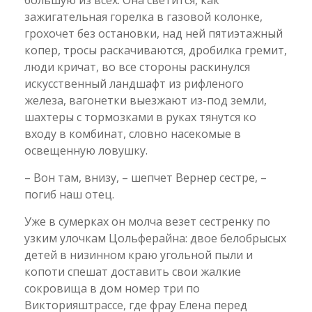
большую из всех. Она светится, как
зажигательная горелка в газовой колонке,
грохочет без остановки, над ней пятиэтажный
копер, тросы раскачиваются, дробилка гремит,
люди кричат, во все стороны раскинулся
искусственный ландшафт из рифленого
железа, вагонетки выезжают из-под земли,
шахтеры с тормозками в руках тянутся ко
входу в комбинат, словно насекомые в
освещенную ловушку.
– Вон там, внизу, – шепчет Вернер сестре, –
погиб наш отец.
Уже в сумерках он молча везет сестренку по
узким улочкам Цольферайна: двое белобрысых
детей в низинном краю угольной пыли и
копоти спешат доставить свои жалкие
сокровища в дом номер три по
Викторияштрассе, где фрау Елена перед