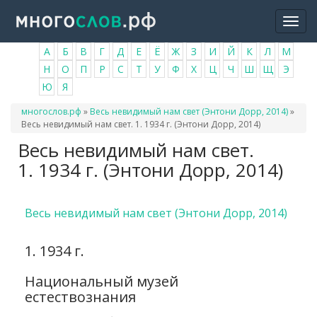
Перейти
Togg
к
navi
основному
А
Б
В
Г
Д
Е
Ё
Ж
З
И
Й
К
Л
М
содержанию
Н
О
П
Р
С
Т
У
Ф
Х
Ц
Ч
Ш
Щ
Э
Ю
Я
Вы
многослов.рф
»
Весь невидимый нам свет (Энтони Дорр, 2014)
»
здесь
Весь невидимый нам свет. 1. 1934 г. (Энтони Дорр, 2014)
Весь невидимый нам свет.
1. 1934 г. (Энтони Дорр, 2014)
Весь невидимый нам свет (Энтони Дорр, 2014)
1. 1934 г.
Национальный музей
естествознания