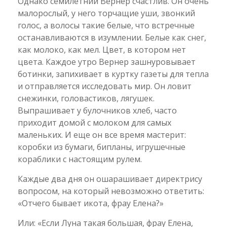
Однако семилетний Вернер счастлив. Он очень
малорослый, у него торчащие уши, звонкий
голос, а волосы такие белые, что встречные
останавливаются в изумлении. Белые как снег,
как молоко, как мел. Цвет, в котором нет
цвета. Каждое утро Вернер зашнуровывает
ботинки, запихивает в куртку газеты для тепла
и отправляется исследовать мир. Он ловит
снежинки, головастиков, лягушек.
Выпрашивает у булочников хлеб, часто
приходит домой с молоком для самых
маленьких. И еще он все время мастерит:
коробки из бумаги, бипланы, игрушечные
кораблики с настоящим рулем.
Каждые два дня он ошарашивает директрису
вопросом, на который невозможно ответить:
«Отчего бывает икота, фрау Елена?»
Или: «Если Луна такая большая, фрау Елена,