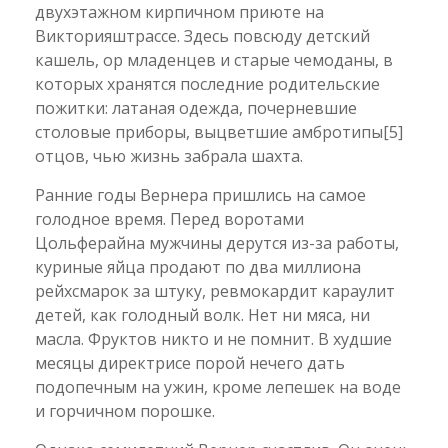
двухэтажном кирпичном приюте на
Викторияштрассе. Здесь повсюду детский
кашель, ор младенцев и старые чемоданы, в
которых хранятся последние родительские
пожитки: латаная одежда, почерневшие
столовые приборы, выцветшие амбротипы
[5]
отцов, чью жизнь забрала шахта.
Ранние годы Вернера пришлись на самое
голодное время. Перед воротами
Цольферайна мужчины дерутся из-за работы,
куриные яйца продают по два миллиона
рейхсмарок за штуку, ревмокардит караулит
детей, как голодный волк. Нет ни мяса, ни
масла. Фруктов никто и не помнит. В худшие
месяцы директрисе порой нечего дать
подопечным на ужин, кроме лепешек на воде
и горчичном порошке.