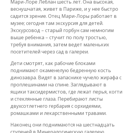
Мари-Лоре Леблан шесть лет. Она высокая,
веснушчатая, живет в Париже, и у нее быстро
садится зрение. Отец Мари-Лоры работает в
музее; сегодня там экскурсия для детей.
Экскурсовод – старый горбун сам немногим
выше ребенка – стучит по полу тростью,
требуя внимания, затем ведет маленьких
посетителей через сад в галереи.
Дети смотрят, как рабочие блоками
поднимают окаменелую бедренную кость
динозавра. Видят в запаснике чучело жирафа с
проплешинами на спине. Заглядывают в
ящики таксидермистов, где лежат перья, когти
и стеклянные глаза. Перебирают листы
двухсотлетнего гербария с орхидеями,
ромашками и лекарственными травами.
Наконец они поднимаются на шестнадцать
ступеней в Минералогическую галерею.