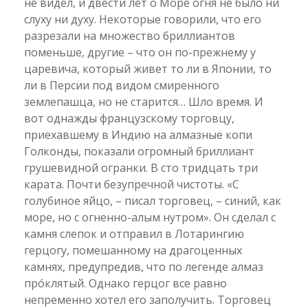
не видел, и двести лет о Море огня не было ни
слуху ни духу. Некоторые говорили, что его
разрезали на множество бриллиантов
поменьше, другие – что он по-прежнему у
царевича, который живет то ли в Японии, то
ли в Персии под видом смиренного
землепашца, но не старится… Шло время. И
вот однажды французскому торговцу,
приехавшему в Индию на алмазные копи
Голконды, показали огромный бриллиант
грушевидной огранки. В сто тридцать три
карата. Почти безупречной чистоты. «С
голубиное яйцо, – писал торговец, – синий, как
море, но с огненно-алым нутром». Он сделал с
камня слепок и отправил в Лотарингию
герцогу, помешанному на драгоценных
камнях, предупредив, что по легенде алмаз
прóклятый. Однако герцог все равно
непременно хотел его заполучить. Торговец