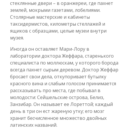
стеклянные двери – в оранжереи, где пахнет
землей, мокрыми газетами, лобелиями.
Столярные мастерские и кабинеты
таксидермистов, километры стеллажей и
ящиков с образцами, целые музеи внутри
музея.
Иногда он оставляет Мари-Лору в
лаборатории доктора Жеффара, старенького
специалиста по моллюскам, у которого борода
всегда пахнет сырым деревом. Доктор Жеффар
бросает свои дела, откупоривает бутылку
красного вина и слабым голосом принимается
рассказывать про места, где побывал в
молодости: Сейшельские острова, Белиз,
Занзибар. Он называет ее Лореттой; каждый
день в три он ест жареную утку; его мозг
хранит бесчисленное множество двойных
латинских названий.