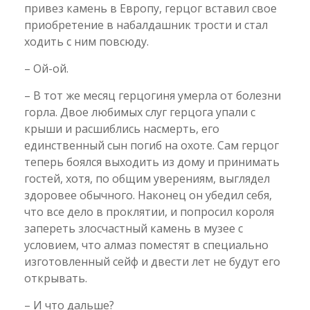
привез камень в Европу, герцог вставил свое
приобретение в набалдашник трости и стал
ходить с ним повсюду.
– Ой-ой.
– В тот же месяц герцогиня умерла от болезни
горла. Двое любимых слуг герцога упали с
крыши и расшиблись насмерть, его
единственный сын погиб на охоте. Сам герцог
теперь боялся выходить из дому и принимать
гостей, хотя, по общим уверениям, выглядел
здоровее обычного. Наконец он убедил себя,
что все дело в проклятии, и попросил короля
запереть злосчастный камень в музее с
условием, что алмаз поместят в специально
изготовленный сейф и двести лет не будут его
открывать.
– И что дальше?