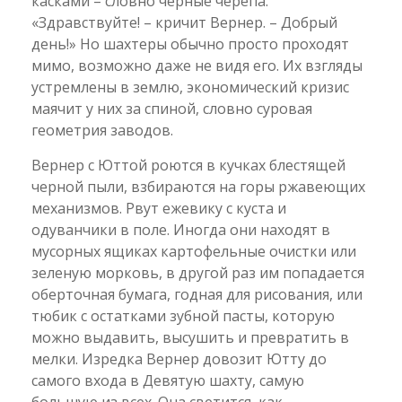
касками – словно черные черепа.
«Здравствуйте! – кричит Вернер. – Добрый
день!» Но шахтеры обычно просто проходят
мимо, возможно даже не видя его. Их взгляды
устремлены в землю, экономический кризис
маячит у них за спиной, словно суровая
геометрия заводов.
Вернер с Юттой роются в кучках блестящей
черной пыли, взбираются на горы ржавеющих
механизмов. Рвут ежевику с куста и
одуванчики в поле. Иногда они находят в
мусорных ящиках картофельные очистки или
зеленую морковь, в другой раз им попадается
оберточная бумага, годная для рисования, или
тюбик с остатками зубной пасты, которую
можно выдавить, высушить и превратить в
мелки. Изредка Вернер довозит Ютту до
самого входа в Девятую шахту, самую