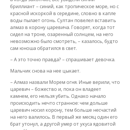
бриллиант – синий, как тропическое море, но с
красной искоркой в середине, словно в капле
воды пылает огонь. Султан повелел вставить
алмаз в корону царевича. Говорят, когда тот
сидел на троне, озаренный солнцем, на него
невозможно было смотреть, – казалось, будто
сам юноша обратился в свет.
– А это точно правда? – спрашивает девочка.
Мальчик снова на нее цыкает.
– Алмаз назвали Морем огня. Иные верили, что
царевич – божество и, пока он владеет
камнем, его нельзя убить. Однако начало
происходить нечто странное: чем дольше
царевич носил корону, тем больше несчастий
на него валилось. В первый же месяц один его
брат утонул, а другой умер от укуса ядовитой