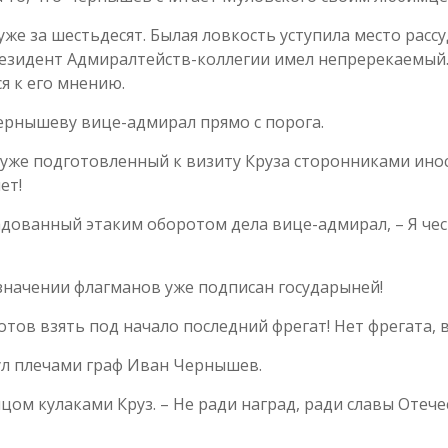
же за шестьдесят. Былая ловкость уступила место расс
езидент Адмиралтейств-коллегии имел непререкаемый
я к его мнению.
Чернышеву вице-адмирал прямо с порога.
, уже подготовленный к визиту Круза сторонниками ин
ет!
адованный этаким оборотом дела вице-адмирал, – Я чес
назначении флагманов уже подписан государыней!
 готов взять под начало последний фрегат! Нет фрегата, 
ул плечами граф Иван Чернышев.
ицом кулаками Круз. – Не ради наград, ради славы Оте