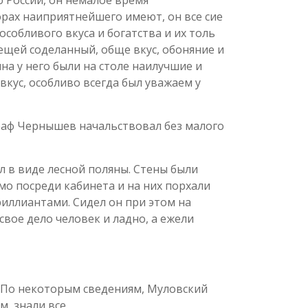
орах наиприятнейшего имеют, он все сие
особливого вкуса и богатства и их толь
вещей соделанный, обще вкус, обоняние и
на у него были на столе наилучшие и
кус, особливо всегда был уважаем у
граф Чернышев начальствовал без малого
л в виде лесной поляны. Стены были
о посреди кабинета и на них порхали
риллиантами. Сидел он при этом на
свое дело человек и ладно, а ежели
. По некоторым сведениям, Муловский
, знали все.