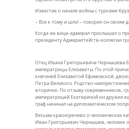
Известие о начале войны с турками Круз
– Все к тому и шло! – говорил он свои
Когда же вице-адмирал прослышал о пре
президенту Адмиралтейств-коллегии гр
Отец Ивана Григорьевича Чернышева бы
императрицы Елизаветы. По этой причине
княгиней Елизаветой Ефимовской, двою
Петра Великого. Родство наипрестижне
вторично. По отзыву современников, г
императрицей Екатериной он дружил еще
граф начинал на дипломатическом попри
Весьма красноречиво о человеческих ка
Иван Григорьевич Чернышев, человек н
нужные качества придворного, многие п