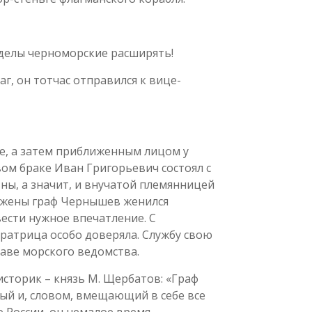
еделы черноморские расширять!
, он тотчас отправился к вице-
е, а затем приближенным лицом у
вом браке Иван Григорьевич состоял с
ы, а значит, и внучатой племянницей
и жены граф Чернышев женился
ести нужное впечатление. С
ератрица особо доверяла. Службу свою
аве морского ведомства.
сторик – князь М. Щербатов: «Граф
ый и, словом, вмещающий в себе все
 России, он немалое время