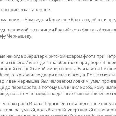
 воспринял как должное.
м домашним. – Нам ведь и Крым еще брать надобно, и пр
дполагаемой экспедиции Балтийского флота в Архипелаг
афу Чернышеву.
л некогда оберштер-кригскомиссаром флота при Петр
 и сын его Иван с детства обретался при дворе. В пер
родной сестрой самой императрицы, Елизаветы Петровн
йшее, открывавшее двери везде и всегда. После смерт
раф Иван Чернышев был человеком ловким, умел произв
 до переворота, а потому был в числе особ, кому имп
ще, но затем неожиданно для всех был поставлен во гл
чествах графа Ивана Чернышева говорил в свое время и
е толь разумный, коль быстрый, увертливый и проворн
римеры во всяком роде сластолюбия подал. К несчастию