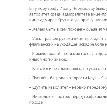
В ту пору графу Ивану Чернышеву было у
авторитет среди адмиралитета вице-пр
вице-адмирал Круз всегда прислушивалс
– Желаю быть в сем походе! – объявил 
– Увы, – развел руками вице-президент
флагманских на уходящей эскадре боле н
– Я имею право! – повысил голос раздос
иных многих знающ!
– В этом я и не сомневаюсь, но указ о 
– Пускай! – багровел от ярости Круз. – Я
– Шутить изволите? – нервно передерн
– Нисколько! – потряс перед графским л
походе!