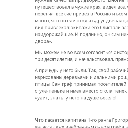
путешествовал в чужие края, видел все,
перенял, все сие привез в Россию и всем
много, что он единожды вдруг двенадцат
вид привлекал; экипажи его блистали зл
наидорожайшие. И подлинно, он сим нек
двора».
Мы можем не во всем согласиться с ист
три десятилетия, и начальствовал, прям
А причуды у него были. Так, свой рабоч
изрисованы деревьями и дальними рощам
птицы. Сам граф принимал посетителей 
стуле-пеньке и имея вместо стола пенек
чудит, знать, у него на душе весело!
Что касается капитана 1-го ранга Григ
являлся даже внебрачным сыном графа, 