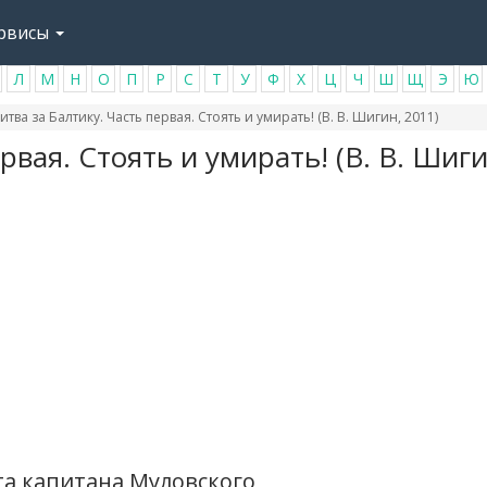
рвисы
Л
М
Н
О
П
Р
С
Т
У
Ф
Х
Ц
Ч
Ш
Щ
Э
Ю
итва за Балтику. Часть первая. Стоять и умирать! (В. В. Шигин, 2011)
рвая. Стоять и умирать! (В. В. Шиги
та капитана Муловского