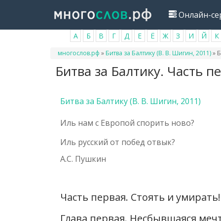
Перейти
Онлайн-се
к
основному
А
Б
В
Г
Д
Е
Ё
Ж
З
И
Й
К
содержанию
Вы
многослов.рф
»
Битва за Балтику (В. В. Шигин, 2011)
»
Б
здесь
Битва за Балтику. Часть пе
Битва за Балтику (В. В. Шигин, 2011)
Иль нам с Европой спорить ново?
Иль русский от побед отвык?
А.С. Пушкин
Часть первая. Стоять и умирать!
Глава первая. Несбывшаяся меч