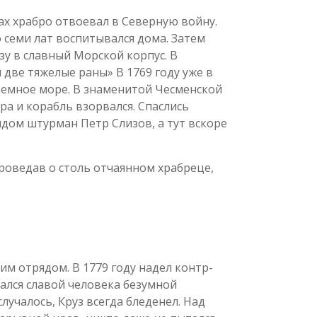
ах храбро отвоевал в Северную войну.
о семи лат воспитывался дома. Затем
зу в славный Морской корпус. В
 две тяжелые раны» В 1769 году уже в
земное море. В знаменитой Чесменской
ра и корабль взорвался. Спаслись
ядом штурман Петр Слизов, а тут вскоре
проведав о столь отчаянном храбреце,
м отрядом. В 1779 году надел контр-
вался славой человека безумной
случалось, Круз всегда бледенел. Над