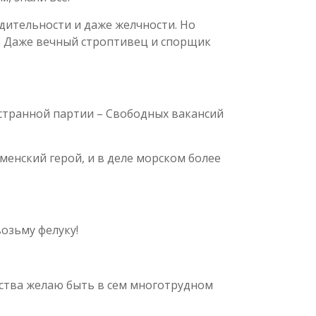
удительности и даже желчности. Но
. Даже вечный строптивец и спорщик
остранной партии – Свободных вакансий
менский герой, и в деле морском более
возьму фелуку!
чества желаю быть в сем многотрудном