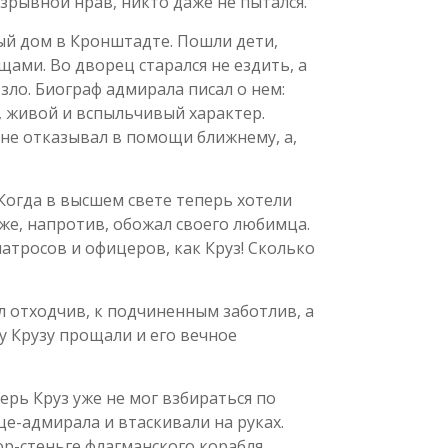
взрывной нрав, никто даже не пытался.
ый дом в Кронштадте. Пошли дети,
ами. Во дворец старался не ездить, а
зло. Биограф адмирала писал о нем:
 живой и вспыльчивый характер.
 не отказывал в помощи ближнему, а,
Когда в высшем свете теперь хотели
т же, напротив, обожал своего любимца.
матросов и офицеров, как Круз! Сколько
л отходчив, к подчиненным заботлив, а
у Крузу прощали и его вечное
ерь Круз уже не мог взбираться по
е-адмирала и втаскивали на руках.
ор-стеньге флагманского корабля.