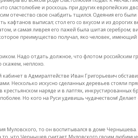
 что сластолюбие и роскошь при других европейских дв
 сим отечество свое снабдить тщился. Одеяния его были 
ь кафтанов выписал; стол его со вкусом и из дорогих 
атом, и самая ливрея его пажей была шитая серебром; ви
оторое преимущество получал, яко человек, имеющий в
ориком. Надо отдать должное, что флотом российским 
о скажем, неплохо.
ий кабинет в Адмиралтействе Иван Григорьевич обстави
и. Несколько искусно сделанных деревьев стояли прям
в крестьянском наряде и в лаптях, инкрустированных б
 поболее. Но кого на Руси удивишь чудачеством! Делает 
ория Муловского, то он воспитывался в доме Чернышева
а то, что Чернышев считает Муловского своим любимцем