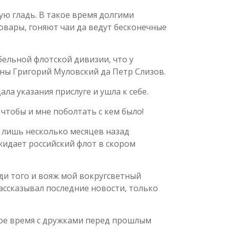
ую гладь. В такое время долгими
овары, гоняют чаи да ведут бесконечные
бельной флотской дивизии, что у
таны Григорий Муловский да Петр Слизов.
ла указания прислуге и ушла к себе.
 чтобы и мне поболтать с кем было!
о лишь несколько месяцев назад
жидает российский флот в скором
ади того и вояж мой вокругсветный
рассказывал последние новости, только
 свое время с дружками перед прошлым