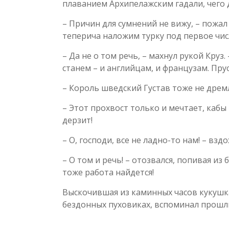
плаванием Архипелажским гадали, чего д
– Причин для сумнений не вижу, – пожа
теперича наложим турку под первое чис
– Да не о том речь, – махнул рукой Круз
станем – и английцам, и французам. Прус
– Король шведский Густав тоже не дремл
– Этот прохвост только и мечтает, кабы
дерзит!
– О, господи, все не ладно-то нам! – взд
– О том и речь! – отозвался, попивая из
тоже работа найдется!
Выскочившая из каминных часов кукушка
бездонных пуховиках, вспоминал прошлы