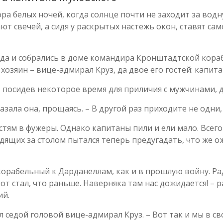
а белых ночей, когда солнце почти не заходит за водн
т свечей, а сидя у раскрытых настежь окон, ставят сам
года и собрались в доме командира Кронштадтской кора
 хозяин – вице-адмирал Круз, да двое его гостей: капи
посидев некоторое время для приличия с мужчинами, да
азала она, прощаясь. – В другой раз приходите не одни,
стям в фужеры. Однако капитаны пили и ели мало. Всег
идящих за столом пытался теперь предугадать, что же о
 корабельный к Дарданеллам, как и в прошлую войну. Р
тот стал, что раньше. Наверняка там нас дожидается! – 
ий.
чал седой головой вице-адмирал Круз. – Вот так и мы в