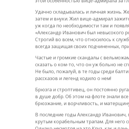
этой особенностью вице-адмирала за гла
Удачно складывалась и личная жизнь. Ж
затем и внуки. Жил вице-адмирал зажит
уж когда по необходимости там и появля
«Александр Иванович был невысокого р
Строгий во всем, что относилось к служ
всегда защищая своих подчиненных, при
Частые и громкие скандалы с вельможам
сказать о ком-то, что он уж больно не с
Не было, пожалуй, в те годы среди балт
рассказов и легенд ходило о нем!
Брюзга и строптивец, он постоянно руга
в душе добр. Об этом на флоте знали вс
брюзжание, и ворчливость, и матерщину
В последние годы Александр Иванович, п
крутым корабельным трапам. Для него с
Однако несмотря на это Круз, как и рань