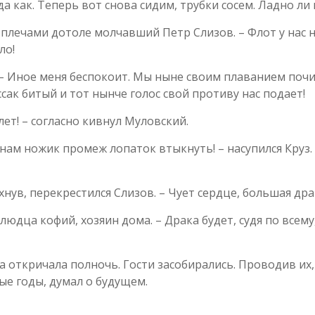
а как. Теперь вот снова сидим, трубки сосем. Ладно ли
л плечами дотоле молчавший Петр Слизов. – Флот у нас
ло!
. – Иное меня беспокоит. Мы ныне своим плаванием почи
сак битый и тот нынче голос свой противу нас подает!
ет! – согласно кивнул Муловский.
 нам ножик промеж лопаток втыкнуть! – насупился Круз
охнув, перекрестился Слизов. – Чует сердце, большая дра
 блюдца кофий, хозяин дома. – Драка будет, судя по всем
 откричала полночь. Гости засобирались. Проводив их, 
е годы, думал о будущем.