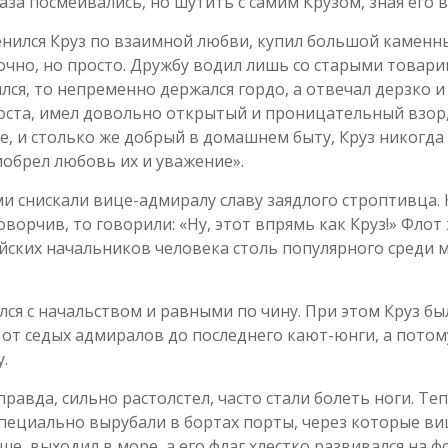
за посмеивались, но шутить с самим Крузом, зная его 
енился Круз по взаимной любви, купил большой каменн
очно, но просто. Дружбу водил лишь со старыми товарищ
лся, то непременно держался гордо, а отвечал дерзко и 
оста, имел довольно открытый и проницательный взор,
бе, и столько же добрый в домашнем быту, Круз никогда
обрел любовь их и уважение».
и снискали вице-адмиралу славу заядлого строптивца. 
говорчив, то говорили: «Ну, этот впрямь как Круз!» Фло
ийских начальников человека столь популярного среди 
лся с начальством и равными по чину. При этом Круз бы
е от седых адмиралов до последнего кают-юнги, а потом
.
равда, сильно растолстел, часто стали болеть ноги. Теп
пециально вырубали в бортах порты, через которые виц
ше, выходил в море, а его флаг хлестко развивался на ф