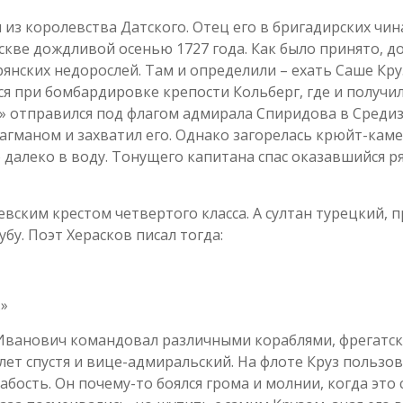
з королевства Датского. Отец его в бригадирских чин
скве дождливой осенью 1727 года. Как было принято, д
янских недорослей. Там и определили – ехать Саше Кру
я при бомбардировке крепости Кольберг, где и получил
й» отправился под флагом адмирала Спиридова в Среди
агманом и захватил его. Однако загорелась крюйт-каме
 далеко в воду. Тонущего капитана спас оказавшийся р
вским крестом четвертого класса. А султан турецкий, 
бу. Поэт Херасков писал тогда:
…»
Иванович командовал различными кораблями, фрегатски
лет спустя и вице-адмиральский. На флоте Круз пользо
лабость. Он почему-то боялся грома и молнии, когда это 