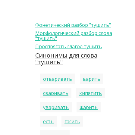
Фонетический разбор "тушить"
Морфологический разбор слова
"тушить"
Проспрягать глагол тушить
Синонимы для слова
"тушить"
отваривать
варить
сваривать
кипятить
уваривать
жарить
есть
гасить