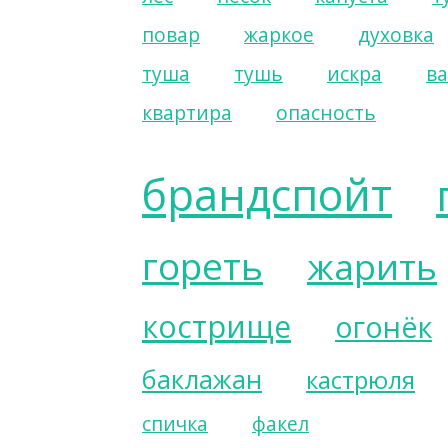
повар
жаркое
духовка
туша
тушь
искра
в
квартира
опасность
брандспойт
гореть
жарить
кострище
огонёк
баклажан
кастрюля
спичка
факел