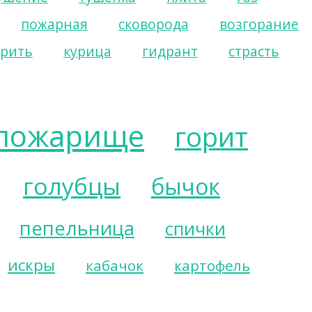
пожарная
сковорода
возгорание
арить
курица
гидрант
страсть
пожарище
горит
голубцы
бычок
пепельница
спички
искры
кабачок
картофель