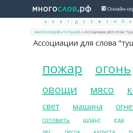
Перейти
Онлайн-се
к
основному
А
Б
В
Г
Д
Е
Ё
Ж
З
И
Й
К
содержанию
Вы
многослов.рф
»
т
»
тушить
»
Ассоциации для слова "туш
здесь
Ассоциации для слова "ту
пожар
огонь
овощи
мясо
к
свет
машина
огн
готовить
шланг
еда
лес
песок
капуста
т