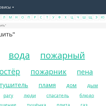
рвисы
Л
М
Н
О
П
Р
С
Т
У
Ф
Х
Ц
Ч
Ш
Щ
Э
Ю
ить"
шить"
вода
пожарный
остёр
пожарник
пена
етушитель
пламя
дом
дым
рагу
люди
спасатель
блюдо
ушение
тушёнка
плита
газ