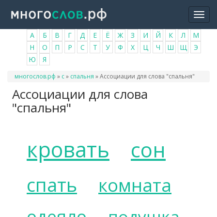
Перейти
Togg
к
navi
основному
А
Б
В
Г
Д
Е
Ё
Ж
З
И
Й
К
Л
М
содержанию
Н
О
П
Р
С
Т
У
Ф
Х
Ц
Ч
Ш
Щ
Э
Ю
Я
Вы
многослов.рф
»
с
»
спальня
»
Ассоциации для слова "спальня"
здесь
Ассоциации для слова
"спальня"
кровать
сон
спать
комната
одеяло
подушка