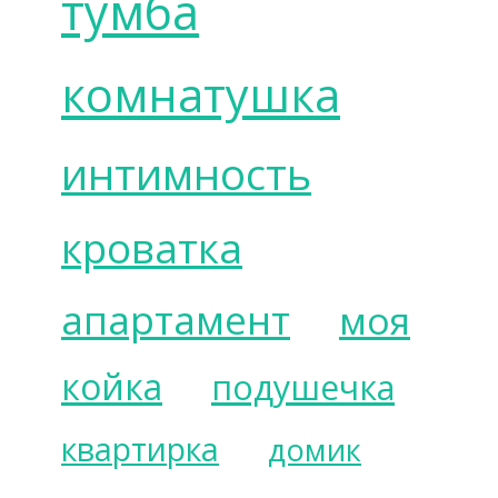
тумба
комнатушка
интимность
кроватка
апартамент
моя
койка
подушечка
квартирка
домик