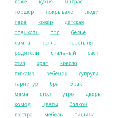
ложе
кухня
матрас
торшер
покрывало
люди
пара
ковёр
детская
отдыхать
пол
бельё
лампа
тепло
простыня
родители
спальный
свет
стул
храп
кресло
пижама
ребёнок
супруги
гарнитур
бра
брак
мама
стол
утро
дверь
комод
цветы
балкон
люстра
мебель
тишина