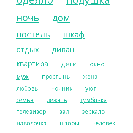
ночь
дом
постель
шкаф
отдых
диван
квартира
дети
окно
муж
простынь
жена
любовь
ночник
уют
семья
лежать
тумбочка
телевизор
зал
зеркало
наволочка
шторы
человек