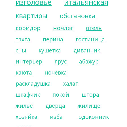
изголовье
итальянская
квартиры
обстановка
коридор
ночлег
отель
тахта
перина
гостиница
сны
кушетка
диванчик
интерьер
ярус
абажур
каюта
ночёвка
раскладушка
халат
шкафчик
покой
штора
жильё
дверца
жилище
хозяйка
изба
подоконник