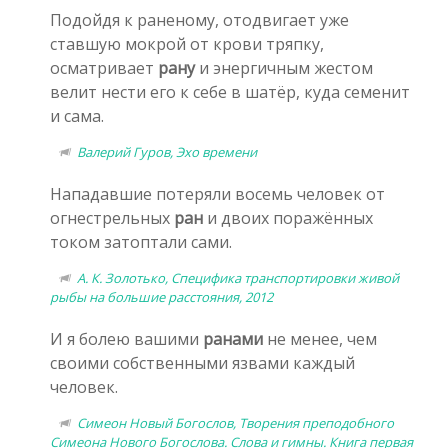
Подойдя к раненому, отодвигает уже
ставшую мокрой от крови тряпку,
осматривает
рану
и энергичным жестом
велит нести его к себе в шатёр, куда семенит
и сама.
Валерий Гуров, Эхо времени
Нападавшие потеряли восемь человек от
огнестрельных
ран
и двоих поражённых
током затоптали сами.
А. К. Золотько, Специфика транспортировки живой
рыбы на большие расстояния, 2012
И я болею вашими
ранами
не менее, чем
своими собственными язвами каждый
человек.
Симеон Новый Богослов, Творения преподобного
Симеона Нового Богослова. Слова и гимны. Книга первая