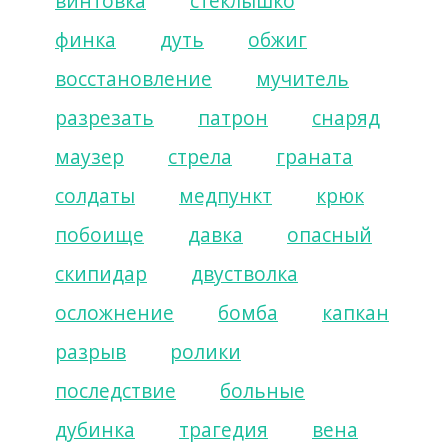
винтовка
стёклышко
финка
дуть
обжиг
восстановление
мучитель
разрезать
патрон
снаряд
маузер
стрела
граната
солдаты
медпункт
крюк
побоище
давка
опасный
скипидар
двустволка
осложнение
бомба
капкан
разрыв
ролики
последствие
больные
дубинка
трагедия
вена