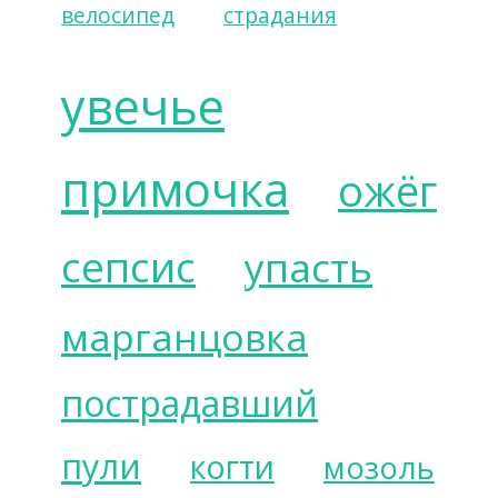
велосипед
страдания
увечье
примочка
ожёг
сепсис
упасть
марганцовка
пострадавший
пули
когти
мозоль