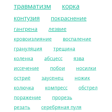
травматизм
корка
контузия
покраснение
гангрена
лезвие
кровоизлияние
воспаление
грануляция
трещина
коленка
абсцесс
язва
иссечение
побои
носилки
остриё
заусенец
ножик
колючка
компресс
обстрел
поражение
прорезь
резать
серебряная пуля