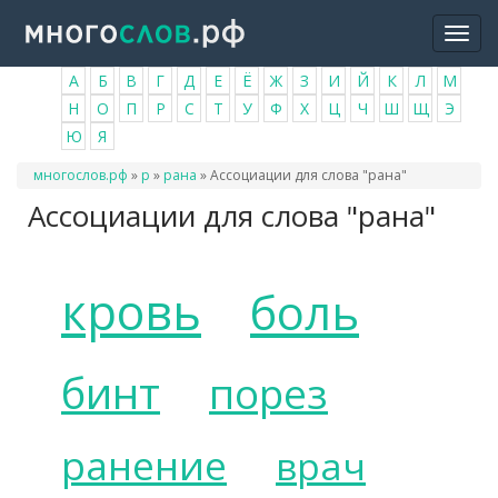
Перейти
Togg
к
navi
основному
А
Б
В
Г
Д
Е
Ё
Ж
З
И
Й
К
Л
М
содержанию
Н
О
П
Р
С
Т
У
Ф
Х
Ц
Ч
Ш
Щ
Э
Ю
Я
Вы
многослов.рф
»
р
»
рана
»
Ассоциации для слова "рана"
здесь
Ассоциации для слова "рана"
кровь
боль
бинт
порез
ранение
врач