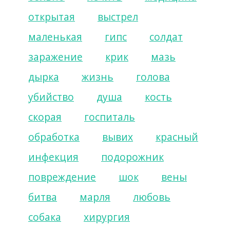
открытая
выстрел
маленькая
гипс
солдат
заражение
крик
мазь
дырка
жизнь
голова
убийство
душа
кость
скорая
госпиталь
обработка
вывих
красный
инфекция
подорожник
повреждение
шок
вены
битва
марля
любовь
собака
хирургия