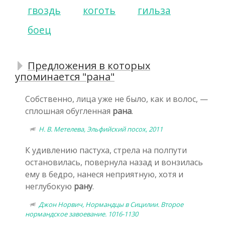
гвоздь
коготь
гильза
боец
Предложения в которых
упоминается "рана"
Собственно, лица уже не было, как и волос, —
сплошная обугленная
рана
.
Н. В. Метелева, Эльфийский посох, 2011
К удивлению пастуха, стрела на полпути
остановилась, повернула назад и вонзилась
ему в бедро, нанеся неприятную, хотя и
неглубокую
рану
.
Джон Норвич, Нормандцы в Сицилии. Второе
нормандское завоевание. 1016-1130