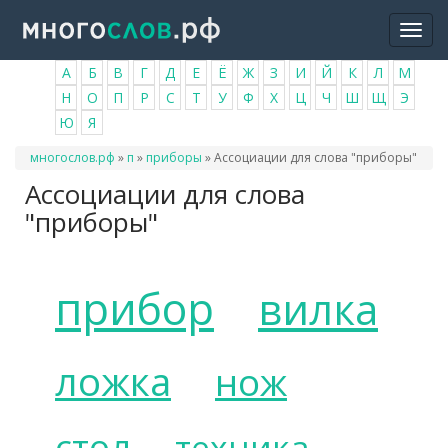
Перейти
Togg
к
navi
основному
А
Б
В
Г
Д
Е
Ё
Ж
З
И
Й
К
Л
М
содержанию
Н
О
П
Р
С
Т
У
Ф
Х
Ц
Ч
Ш
Щ
Э
Ю
Я
Вы
многослов.рф
»
п
»
приборы
»
Ассоциации для слова "приборы"
здесь
Ассоциации для слова
"приборы"
прибор
вилка
ложка
нож
стол
техника