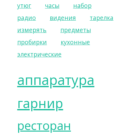
утюг
часы
набор
радио
видения
тарелка
измерять
предметы
пробирки
кухонные
электрические
аппаратура
гарнир
ресторан