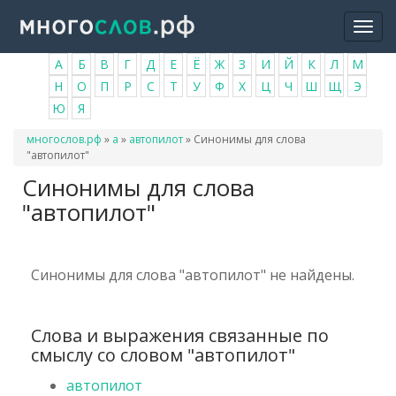
Перейти
Togg
к
navi
основному
А
Б
В
Г
Д
Е
Ё
Ж
З
И
Й
К
Л
М
содержанию
Н
О
П
Р
С
Т
У
Ф
Х
Ц
Ч
Ш
Щ
Э
Ю
Я
Вы
многослов.рф
»
а
»
автопилот
»
Синонимы для слова
здесь
"автопилот"
Синонимы для слова
"автопилот"
Синонимы для слова "автопилот" не найдены.
Слова и выражения связанные по
смыслу со словом "автопилот"
автопилот