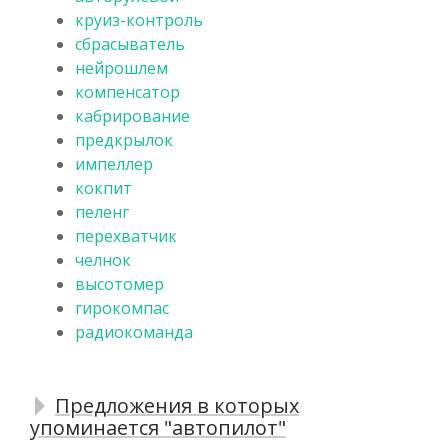
круиз-контроль
сбрасыватель
нейрошлем
компенсатор
кабрирование
предкрылок
импеллер
кокпит
пеленг
перехватчик
челнок
высотомер
гирокомпас
радиокоманда
Предложения в которых
упоминается "автопилот"