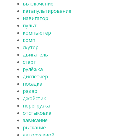
выключение
катапультирование
навигатор
пульт
компьютер
комп
скутер
двигатель
старт
рулёжка
диспетчер
посадка
радар
джойстик
перегрузка
отстыковка
зависание
рыскание
авторулевой