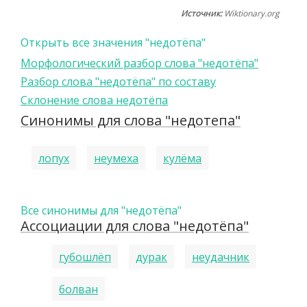
Источник:
Wiktionary.org
Открыть все значения "недотёпа"
Морфологический разбор слова "недотёпа"
Разбор слова "недотёпа" по составу
Склонение слова недотёпа
Синонимы для слова "недотепа"
лопух
неумеха
кулёма
Все синонимы для "недотёпа"
Ассоциации для слова "недотёпа"
губошлёп
дурак
неудачник
болван