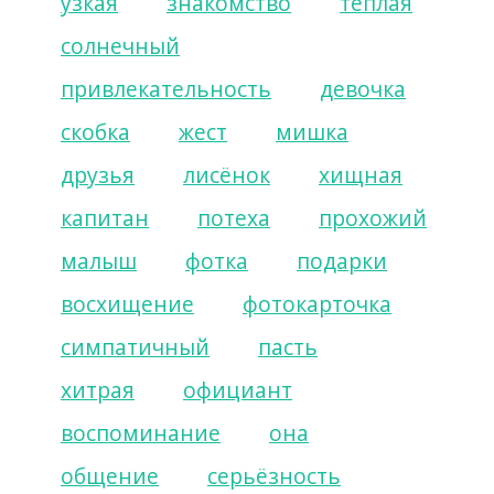
узкая
знакомство
тёплая
солнечный
привлекательность
девочка
скобка
жест
мишка
друзья
лисёнок
хищная
капитан
потеха
прохожий
малыш
фотка
подарки
восхищение
фотокарточка
симпатичный
пасть
хитрая
официант
воспоминание
она
общение
серьёзность