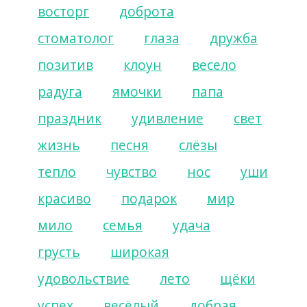
восторг
доброта
стоматолог
глаза
дружба
позитив
клоун
весело
радуга
ямочки
папа
праздник
удивление
свет
жизнь
песня
слёзы
тепло
чувство
нос
уши
красиво
подарок
мир
мило
семья
удача
грусть
широкая
удовольствие
лето
щёки
успех
весёлый
добрая