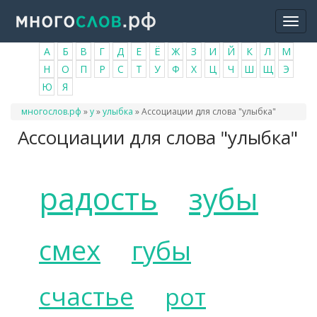
Перейти
Togg
к
navi
основному
А
Б
В
Г
Д
Е
Ё
Ж
З
И
Й
К
Л
М
содержанию
Н
О
П
Р
С
Т
У
Ф
Х
Ц
Ч
Ш
Щ
Э
Ю
Я
Вы
многослов.рф
»
у
»
улыбка
»
Ассоциации для слова "улыбка"
здесь
Ассоциации для слова "улыбка"
радость
зубы
смех
губы
счастье
рот