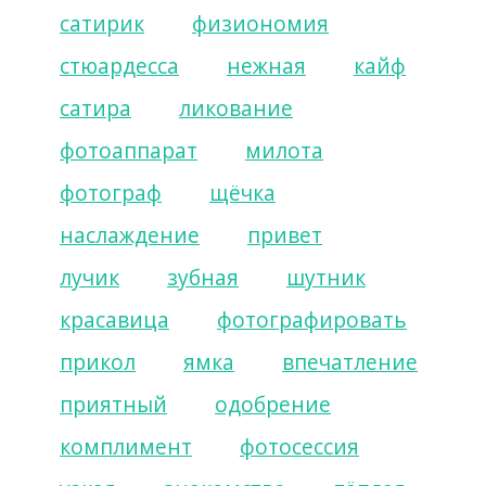
сатирик
физиономия
стюардесса
нежная
кайф
сатира
ликование
фотоаппарат
милота
фотограф
щёчка
наслаждение
привет
лучик
зубная
шутник
красавица
фотографировать
прикол
ямка
впечатление
приятный
одобрение
комплимент
фотосессия