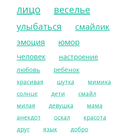
лицо
веселье
улыбаться
смайлик
эмоция
юмор
человек
настроение
любовь
ребёнок
красивая
шутка
мимика
солнце
дети
смайл
милая
девушка
мама
анекдот
оскал
красота
друг
язык
добро