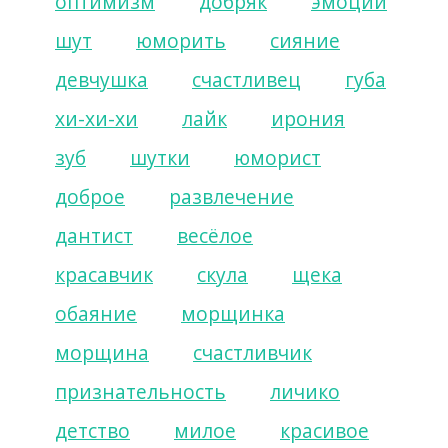
оптимизм
добряк
эмоции
шут
юморить
сияние
девчушка
счастливец
губа
хи-хи-хи
лайк
ирония
зуб
шутки
юморист
доброе
развлечение
дантист
весёлое
красавчик
скула
щека
обаяние
морщинка
морщина
счастливчик
признательность
личико
детство
милое
красивое