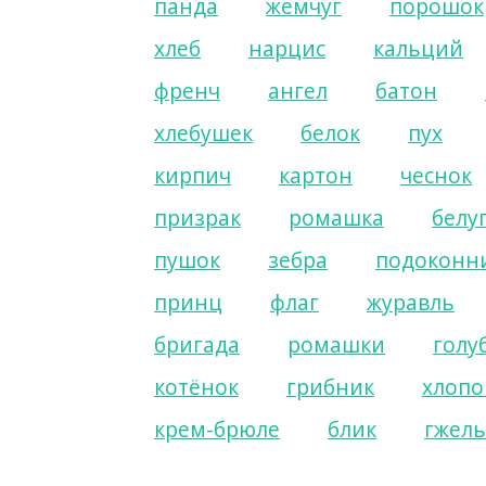
панда
жемчуг
порошок
хлеб
нарцис
кальций
френч
ангел
батон
хлебушек
белок
пух
кирпич
картон
чеснок
призрак
ромашка
белу
пушок
зебра
подоконн
принц
флаг
журавль
бригада
ромашки
голу
котёнок
грибник
хлопо
крем-брюле
блик
гжель