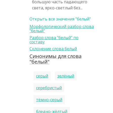
большую часть падающего
света, ярко-светлый без...
Открыть все значения "белый"
Морфологический разбор слова
"белый"
Разбор слова "белый" по
составу
Склонение слова белый
Синонимы для слова
"белый"
серый
зелёный
серебристый
тёмно-серый
бледно-жёлтый