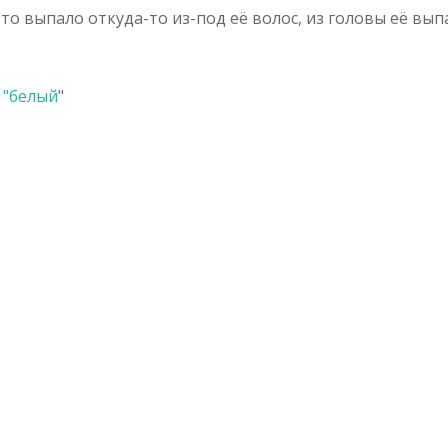
о выпало откуда-то из-под её волос, из головы её вып
 "
белый
"