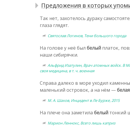
Предложения в которых упоми
Так нет, захотелось дураку самостоят
глаза глядят.
Святослав Логинов, Тени большого города
На голове у неё был
белый
платок, пов
наши сибирячки.
Альфрид Изатулин, Врач атомных войск. В 
своя медицина, в т. ч. военная
Справа далеко в море уходил каменный
маленький островок, а на нём —
белая
М. А. Шахов, Инцидент в Ле Бурже, 2015
На плече она заметила
белый
тонкий ш
Марион Леннокс, Всего лишь каприз