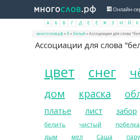
Перейти
Онлайн-се
к
основному
А
Б
В
Г
Д
Е
Ё
Ж
З
И
Й
К
содержанию
Вы
многослов.рф
»
б
»
белый
»
Ассоциации для слова "бе
здесь
Ассоциации для слова "бе
цвет
снег
ч
дом
краска
об
платье
лист
забор
белить
чистый
побелка
дым
мел
Саша
пару