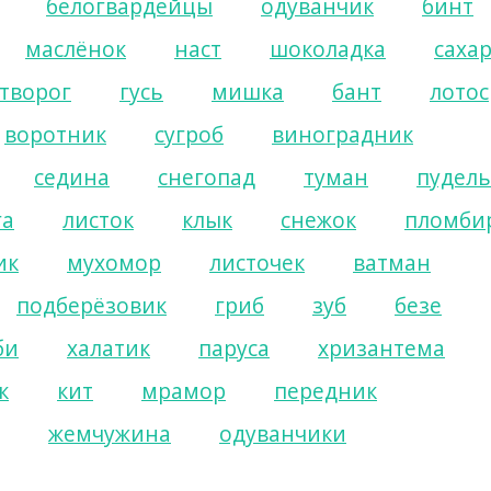
белогвардейцы
одуванчик
бинт
маслёнок
наст
шоколадка
саха
творог
гусь
мишка
бант
лотос
воротник
сугроб
виноградник
седина
снегопад
туман
пудель
га
листок
клык
снежок
пломби
ик
мухомор
листочек
ватман
подберёзовик
гриб
зуб
безе
би
халатик
паруса
хризантема
к
кит
мрамор
передник
жемчужина
одуванчики