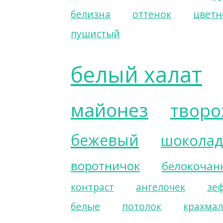
белизна
оттенок
цветн
пушистый
белый халат
майонез
творо
бежевый
шоколад
воротничок
белокочан
контраст
ангелочек
зе
белые
потолок
крахмал