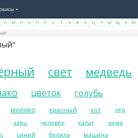
рвисы
Л
М
Н
О
П
Р
С
Т
У
Ф
Х
Ц
Ч
Ш
Щ
Э
Ю
лый"
лый"
ёрный
свет
медведь
лако
цветок
голубь
молоко
красный
кот
лёд
заяц
человек
халат
зима
с
синий
белила
машина