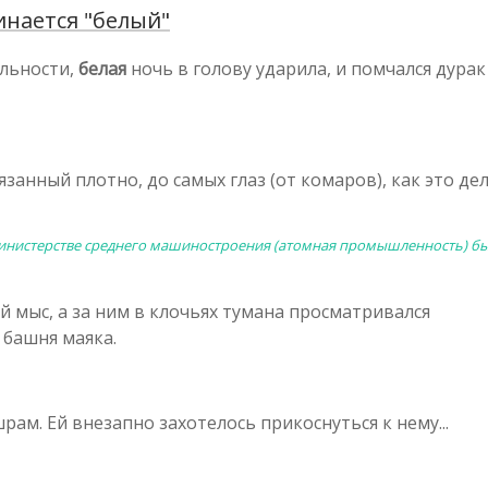
нается "белый"
ельности,
белая
ночь в голову ударила, и помчался дурак
язанный плотно, до самых глаз (от комаров), как это де
Министерстве среднего машиностроения (атомная промышленность) б
 мыс, а за ним в клочьях тумана просматривался
башня маяка.
рам. Ей внезапно захотелось прикоснуться к нему...