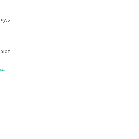
 куда
лают
ыла