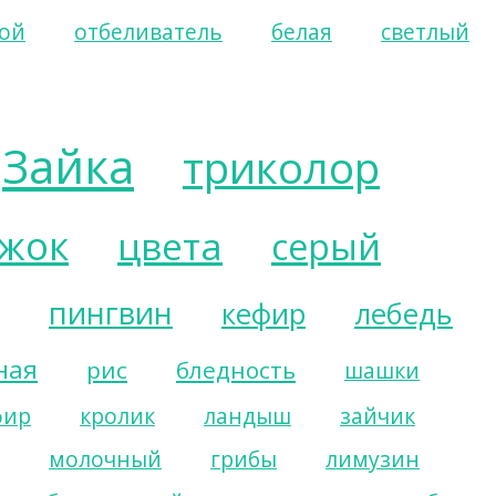
ой
отбеливатель
белая
светлый
Зайка
триколор
жок
цвета
серый
пингвин
кефир
лебедь
ная
рис
бледность
шашки
фир
кролик
ландыш
зайчик
молочный
грибы
лимузин